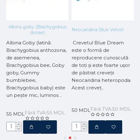
Albina goby (Brachygobius
Neocaridina Blue Velvet
C
doriae)
Albina Goby (latină:
Crevetul Blue Dream
N
și
Brachygobius anthozona,
este o formă de
a
de asemenea,
reproducere cunoscută
p
Brachygobius bee, Goby
de toți și este foarte ușor
f
goby, Gummy
de păstrat creveții
a
bumblebee,
Neocaridina heteropoda.
n
Brachygobius baby) este
Acest creveț..
un pește mic, luminos ..
L
Fără TVA:50 MDL
50 MDL
Fără TVA:55 MDL
55 MDL