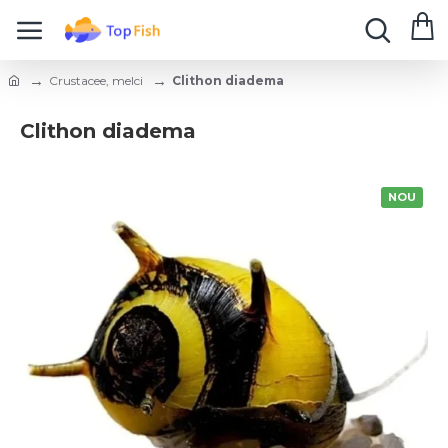
Crustacee, melci
Сlithon diadema
Сlithon diadema
NOU