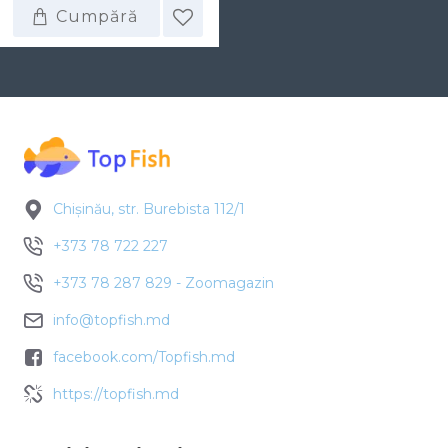
Cumpără
Chișinău, str. Burebista 112/1
+373 78 722 227
+373 78 287 829 - Zoomagazin
info@topfish.md
facebook.com/Topfish.md
https://topfish.md