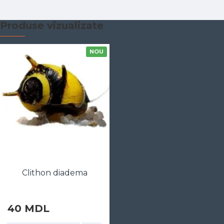
Produse vizualizate
NOU
Сlithon diadema
40 MDL