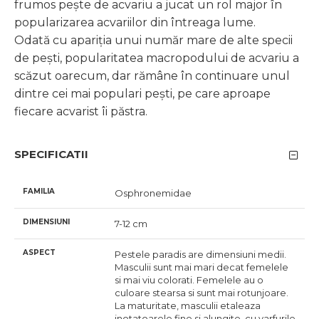
frumos pește de acvariu a jucat un rol major în
popularizarea acvariilor din întreaga lume.
Odată cu apariția unui număr mare de alte specii
de pești, popularitatea macropodului de acvariu a
scăzut oarecum, dar rămâne în continuare unul
dintre cei mai populari pești, pe care aproape
fiecare acvarist îi păstra.
SPECIFICATII
FAMILIA
Osphronemidae
DIMENSIUNI
7-12 cm
ASPECT
Pestele paradis are dimensiuni medii.
Masculii sunt mai mari decat femelele
si mai viu colorati. Femelele au o
culoare stearsa si sunt mai rotunjoare.
La maturitate, masculii etaleaza
inotatoarele fine si alungite, cu varfurile