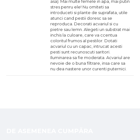
asa). Mai multe femele in apa, mai putin
stres penru ele! Nu omiteti sa
introduceti si plante de suprafata, utile
atunci cand pestii doresc sa se
reproduca. Decorati acvariul si cu
pietre sau lemn. Alegeti un substrat mai
inchis la culoare, care va ccentua
coloritul frumos al pestilor. Dotati
acvariul cu un capac, intrucat acesti
pesti sunt recunoscuti saritori.
Iluminarea sa fie moderata. Acvariul are
nevoie de o buna filtrare, insa care sa
nu dea nastere unor curenti puternici.
DE ASEMENEA CUMPĂRA