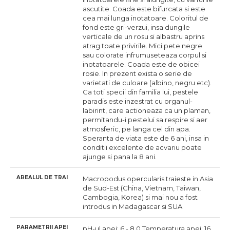
ascutite. Coada este bifurcata si este
cea mai lunga inotatoare. Coloritul de
fond este gri-verzui, insa dungile
verticale de un rosu si albastru aprins
atrag toate privirile. Mici pete negre
sau colorate infrumuseteaza corpul si
inotatoarele. Coada este de obicei
rosie. In prezent exista o serie de
varietati de culoare (albino, negru etc).
Ca toti specii din familia lui, pestele
paradis este inzestrat cu organul-
labirint, care actioneaza ca un plaman,
permitandu-i pestelui sa respire si aer
atmosferic, pe langa cel din apa.
Speranta de viata este de 6 ani, insa in
conditii excelente de acvariu poate
ajunge si pana la 8 ani.
AREALUL DE TRAI
Macropodus opercularis traieste in Asia
de Sud-Est (China, Vietnam, Taiwan,
Cambogia, Korea) si mai nou a fost
introdus in Madagascar si SUA
PARAMETRII APEI
pH-ul apei: 6 - 8.0 Temperatura apei: 16