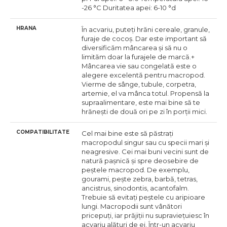
-26 °C Duritatea apei: 6-10 °d
HRANA
În acvariu, puteți hrăni cereale, granule,
furaje de cocoș. Dar este important să
diversificăm mâncarea și să nu o
limităm doar la furajele de marcă.+
Mâncarea vie sau congelată este o
alegere excelentă pentru macropod.
Vierme de sânge, tubule, corpetra,
artemie, el va mânca totul. Propensă la
supraalimentare, este mai bine să te
hrănești de două ori pe zi în porții mici.
COMPATIBILITATE
Cel mai bine este să păstrați
macropodul singur sau cu specii mari și
neagresive. Cei mai buni vecini sunt de
natură pașnică și spre deosebire de
peștele macropod. De exemplu,
gourami, pește zebra, barbă, tetras,
ancistrus, sinodontis, acantofalm.
Trebuie să evitați peștele cu aripioare
lungi. Macropodii sunt vânători
pricepuți, iar prăjiții nu supraviețuiesc în
acvariu alături de ei. Într-un acvariu