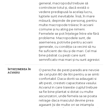
general, macropodul trebuie să
controleze totul și, dacă există o
vedere predispusă la același lucru,
luptele sunt inevitabile. Însă, în mare
măsură, depinde de personaj, pentru
multe macropode trăiesc în acvarii
comune și nu ating pe nimeni.
Femelele se pot înțelege între ele fără
probleme. Macropodele sunt, de
asemenea, potrivite pentru acvarii
generale, cu condiția ca vecinii să nu
fie suficient de rău și de mari. Cel mai
bine păstrat cu pești care sunt
semnificativ mai mari și nu sunt agresivi.
ÎNTREȚINEREA ÎN
O pereche de pesti paradis are nevoie
ACVARIU
de cel putin 80 de litri pentru a se simti
confortabil. Daca doriti sa adaugati si
alti pesti, cresteti capacitatea vasului.
Acvariul in care traieste cuplul trebuie
sa fie bine plantat si dotat cu multe
ascunzatori, unde femela sa se poata
retrage daca masculul devine prea
agasant (si de multe ori se intampla