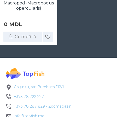
Macropod (Macropodus
opercularis)
0 MDL
Cumpără
Chișinău, str. Burebista 112/1
+373 78 722 227
+373 78 287 829 - Zoomagazin
info@topfish.md