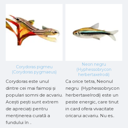
Neon negru
Corydoras pigmeu
(Hyphessobrycon
H
(Corydoras pygmaeus)
herbertaxelrodi)
Corydoras este unul
Ca orice tetra, Neonul
P
dintre cei mai faimoși și
negru (Hyphessobrycon
r
populari somni de acvariu.
herbertaxelrodi) este un
i
Acești pești sunt extrem
peste energic, care tinut
r
de apreciați pentru
in card ofera vivacitate
m
menținerea curată a
oricarui acvariu. Nu es..
i
fundului în ..