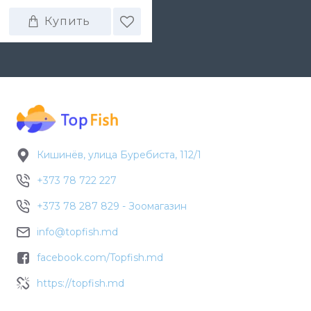
Купить
Кишинёв, улица Буребиста, 112/1
+373 78 722 227
+373 78 287 829 - Зоомагазин
info@topfish.md
facebook.com/Topfish.md
https://topfish.md