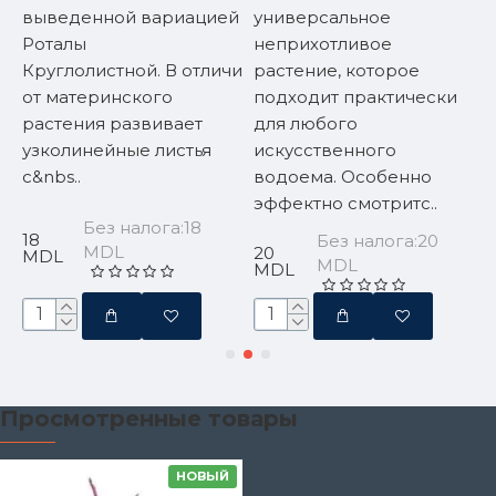
e
выведенной вариацией
универсальное
н
Роталы
неприхотливое
б
Круглолистной. В отличие
растение, которое
т
от материнского
подходит практически
к
растения развивает
для любого
Е
узколинейные листья
искусственного
п
с&nbs..
водоема. Особенно
п
эффектно смотритс..
Без налога:18
18
3
Без налога:20
MDL
20
MDL
MDL
MDL
Просмотренные товары
НОВЫЙ