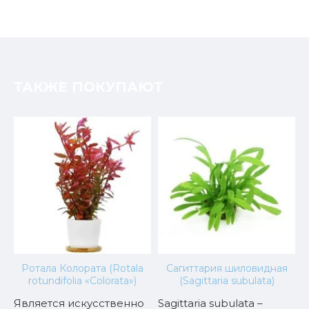
ТАКЖЕ ПОКУПАЮТ
и
Ротала Колората (Rotala
Сагиттария шиловидная
)
rotundifolia «Colorata»)
(Sagittaria subulata)
Является искусственно
Sagittaria subulata –
В