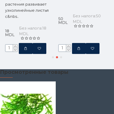
растения развивает
к
узколинейные листья
и
Без налога:50
е
с&nbs..
в
50
MDL
MDL
Без налога:18
18
6
MDL
MDL
Просмотренные товары