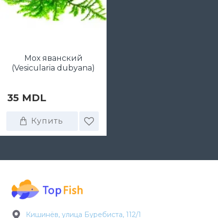
Мох яванский
(Vesicularia dubyana)
35 MDL
Купить
Кишинёв, улица Буребиста, 112/1