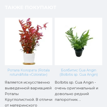
ТАКЖЕ ПОКУПАЮТ
Ротала Колората (Rotala
Болбитис Gua Angin
к
rotundifolia «Colorata»)
(Bolbitis sp. Gua Angin)
Является искусственно
Bolbitis sp. Gua Angin -
A
выведенной вариацией
очень оригинальный и
е
Роталы
довольно редкий
в
Круглолистной. В отличие
папоротник. ..
н
и
от материнского
а