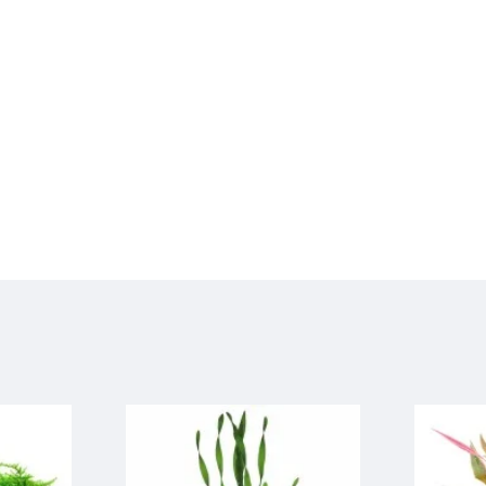
немногих 
которые н
форму ..
Бе
37 MDL