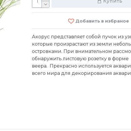
Купить
Добавить в избраное
Акорус представляет собой пучок из уз
которые произрастают из земли небо
островками. При внимательном рассм
обнаружить листовую розетку в форме
Ro
веера. Прекрасно используется аквар
всего мира для декорирования аквари
90 M