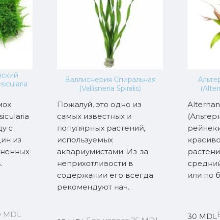
нский
Валлиснерия Спиральная
Альте
icularia
(Vallisneria Spiralis)
(Alter
мох
Пожалуй, это одно из
Alternan
icularia
самых известных и
(Альтер
ду с
популярных растений,
рейнеки
ин из
используемых
красив
аненных
аквариумистами. Из-за
растени
.
неприхотливости в
средний
содержании его всегда
или по б
рекомендуют нач..
0 MDL
30 MDL