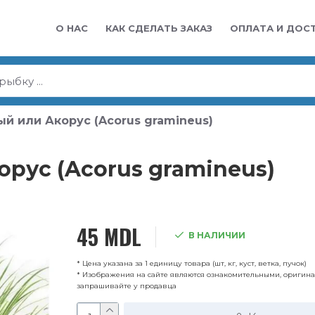
О НАС
КАК СДЕЛАТЬ ЗАКАЗ
ОПЛАТА И ДОС
й или Акорус (Acorus gramineus)
рус (Acorus gramineus)
45 MDL
В НАЛИЧИИ
* Цена указана за 1 единицу товара (шт, кг, куст, ветка, пучок)
* Изображения на сайте являются ознакомительными, оригин
запрашивайте у продавца