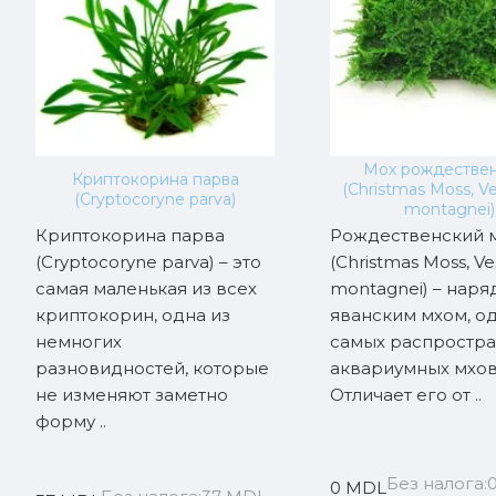
Мох рождестве
Криптокорина парва
(Christmas Moss, Ves
(Cryptocoryne parva)
montagnei)
Криптокорина парва
Рождественский 
(Cryptocoryne parva) – это
(Christmas Moss, Ves
самая маленькая из всех
montagnei) – наря
криптокорин, одна из
яванским мхом, од
немногих
самых распростр
разновидностей, которые
аквариумных мхов
не изменяют заметно
Отличает его от ..
форму ..
Без налога:
0 MDL