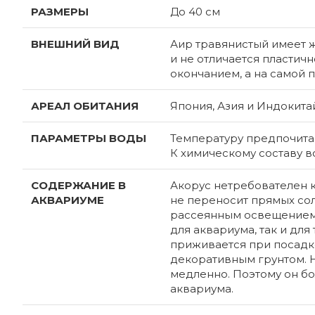
РАЗМЕРЫ
До 40 см
ВНЕШНИЙ ВИД
Аир травянистый имеет 
и не отличается пластич
окончанием, а на самой 
АРЕАЛ ОБИТАНИЯ
Япония, Азия и Индокита
ПАРАМЕТРЫ ВОДЫ
Температуру предпочитае
К химическому составу в
СОДЕРЖАНИЕ В
Акорус нетребователен к
АКВАРИУМЕ
не переносит прямых сол
рассеянным освещением.
для аквариума, так и дл
приживается при посадке
декоративным грунтом. Н
медленно. Поэтому он бо
аквариума.