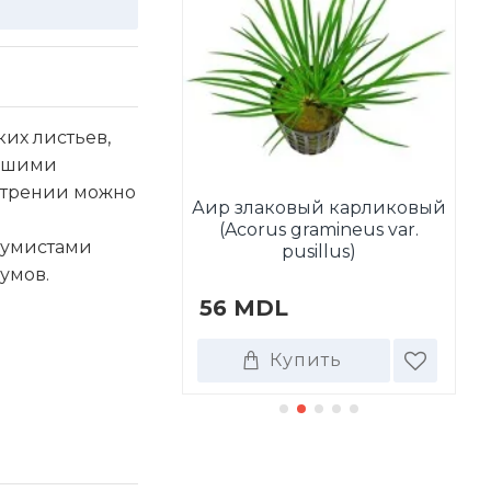
ких листьев,
льшими
отрении можно
Аир злаковый карликовый
tala wallichii
(Acorus gramineus var.
иумистами
pusillus)
умов.
DL
56 MDL
7
Купить
Купить
ТАКЖЕ ПОКУПАЮТ