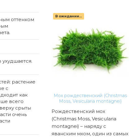
В ожидании...
еным оттенком
рым
ета.
 ухудшается.
тей: растение
ке с
дходит как
токорина парва
Мох рождественский (Christmas
чше всего
ptocoryne parva)
Moss, Vesicularia montagnei)
сверху срыты
рина парва
Рождественский мох
Пож
асти очень
yne parva) – это
(Christmas Moss, Vesicularia
изв
асти
енькая из всех
montagnei) – наряду с
рас
ин, одна из
яванским мхом, один из самых
акв