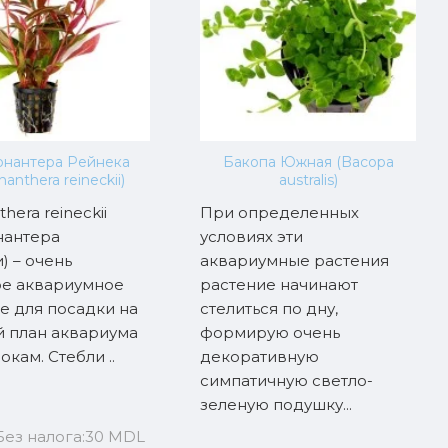
рнантера Рейнека
Бакопа Южная (Bacopa
nanthera reineckii)
australis)
thera reineckii
При определенных
нантера
условиях эти
) – очень
аквариумные растения
ое аквариумное
растение начинают
е для посадки на
стелиться по дну,
 план аквариума
формирую очень
окам. Стебли ..
декоративную
симпатичную светло-
зеленую подушку...
Без налога:30 MDL