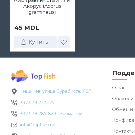
Аир травянистый или
Акорус (Acorus
gramineus)
45 MDL
Купить
Подде
О нас
Кишинёв, улица Буребиста, 112/1
Оплата и
+373 78 722 227
Обмен и 
+373 78 287 829 - Зоомагазин
Конфиде
info@topfish.md
Контакты