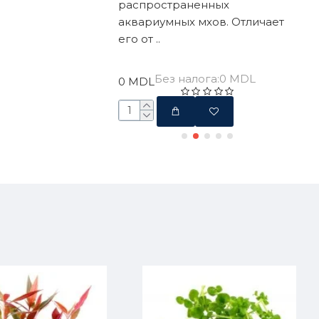
разновидностей,
распространенных
неп
е изменяют заметно
аквариумных мхов. Отличает
сод
его от ..
рек
з налога:37 MDL
Без налога:0 MDL
0 MDL
25 