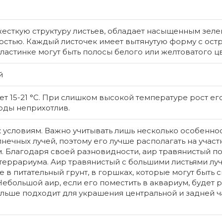
жесткую структуру листьев, обладает насыщенным зел
ностью. Каждый листочек имеет вытянутую форму с ост
пластинке могут быть полосы белого или желтоватого цв
й
т 15-21 °С. При слишком высокой температуре рост его
оды неприхотлив.
 условиям. Важно учитывать лишь несколько особеннос
нечных лучей, поэтому его лучше располагать на участ
 Благодаря своей разновидности, аир травянистый по
Крип
я террариума. Аир травянистый с большими листьями лу
(Cry
 в питательный грунт, в горшках, которые могут быть 
Криптоко
ебольшой аир, если его поместить в аквариум, будет р
(Cryptocor
льше подходит для украшения центральной и задней ч
самая мал
криптокор