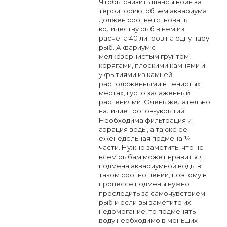
Чтобы снизить шансы войн за
территорию, объем аквариума
должен соответствовать
количеству рыб в нем из
расчета 40 литров на одну пару
рыб. Аквариум с
мелкозернистым грунтом,
корягами, плоскими камнями и
укрытиями из камней,
расположенными в тенистых
местах, густо засаженный
растениями. Очень желательно
наличие гротов-укрытий.
Необходима фильтрация и
аэрация воды, а также ее
еженедельная подмена ¼
части. Нужно заметить, что не
всем рыбам может нравиться
подмена аквариумной воды в
таком соотношении, поэтому в
процессе подмены нужно
проследить за самочувствием
рыб и если вы заметите их
недомогание, то подменять
воду необходимо в меньших