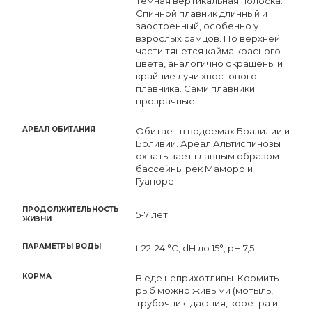
темная вертикальная полоска.
Спинной плавник длинный и
заостренный, особенно у
взрослых самцов. По верхней
части тянется кайма красного
цвета, аналогично окрашены и
крайние лучи хвостового
плавника. Сами плавники
прозрачные.
АРЕАЛ ОБИТАНИЯ
Обитает в водоемах Бразилии и
Боливии. Ареал Альтиспинозы
охватывает главным образом
бассейны рек Маморо и
Гуапоре.
ПРОДОЛЖИТЕЛЬНОСТЬ
5-7 лет
ЖИЗНИ
ПАРАМЕТРЫ ВОДЫ
t 22-24 °С; dH до 15°; pH 7,5
КОРМА
В еде неприхотливы. Кормить
рыб можно живыми (мотыль,
трубочник, дафния, коретра и