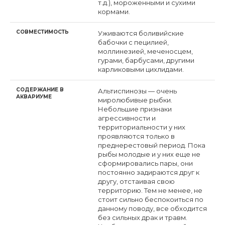
т.д.), мороженными и сухими
кормами.
СОВМЕСТИМОСТЬ
Уживаются боливийские
бабочки с пецилией,
моллинезией, меченосцем,
гурами, барбусами, другими
карликовыми цихлидами.
СОДЕРЖАНИЕ В
Альтиспинозы — очень
АКВАРИУМЕ
миролюбивые рыбки.
Небольшие признаки
агрессивности и
территориальности у них
проявляются только в
преднерестовый период. Пока
рыбы молодые и у них еще не
сформировались пары, они
постоянно задираются друг к
другу, отстаивая свою
территорию. Тем не менее, не
стоит сильно беспокоиться по
данному поводу, все обходится
без сильных драк и травм.