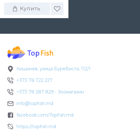
Купить
Кишинёв, улица Буребиста, 112/1
+373 78 722 227
+373 78 287 829 - Зоомагазин
info@topfish.md
facebook.com/Topfish.md
https://topfish.md