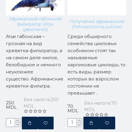
Африканский габонский
Попугайчик африканский
фильтратор (Atya
(Pelvicachromis pulcher)
gabonensis)
Атья габонская –
Среди обширного
C
грозная на вид
семейства цихловых
о
креветка-фильтратор, а
особняком стоят так
на самом деле милое,
называемые
п
безобидное и немного
карликовые цихлиды, то
м
неуклюжее
есть виды, размер
в
я
существо. Африканские
которых во взрослом
о
креветки-фильтра..
состоянии не
в
превышает ..
Без налога:250
250
5
Без налога:70
MDL
70
MDL
MDL
MDL