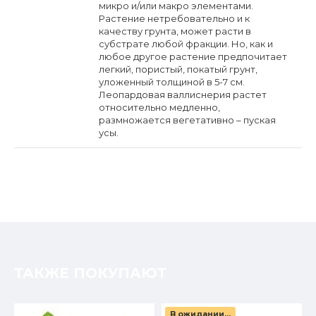
микро и/или макро элементами.
Растение нетребовательно и к
качеству грунта, может расти в
субстрате любой фракции. Но, как и
любое другое растение предпочитает
легкий, пористый, покатый грунт,
уложенный толщиной в 5-7 см.
Леопардовая валлиснерия растет
относительно медленно,
размножается вегетативно – пуская
усы.
ТАКЖЕ ПОКУПАЮТ
В ожидании...