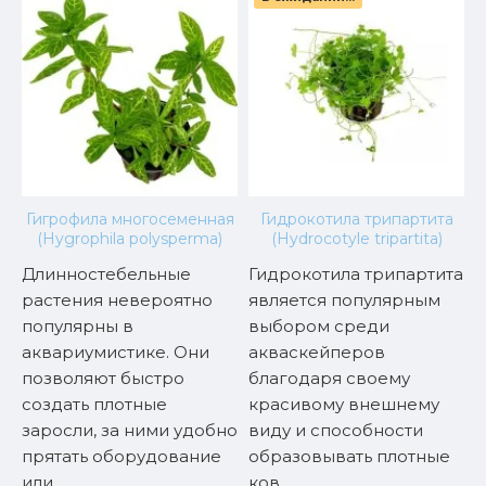
Гигрофила многосеменная
Гидрокотила трипартита
(Hygrophila polysperma)
(Hydrocotyle tripartita)
Длинностебельные
Гидрокотила трипартита
В
й
растения невероятно
является популярным
с
популярны в
выбором среди
о
чие
аквариумистике. Они
акваскейперов
о
позволяют быстро
благодаря своему
о
создать плотные
красивому внешнему
я
заросли, за ними удобно
виду и способности
у
прятать оборудование
образовывать плотные
п
или..
ков..