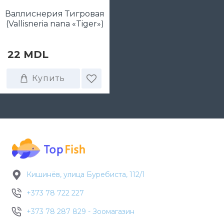
Валлиснерия Тигровая
(Vallisneria nana «Tiger»)
22 MDL
Купить
Кишинёв, улица Буребиста, 112/1
+373 78 722 227
+373 78 287 829 - Зоомагазин