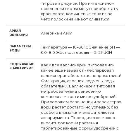
тигровый рисунок. При интенсивном
освещении листья могут приобретать
красновато-коричневые тона из-за
чего полоски начинают сливаться.
АРЕАЛ
Америка и Азия
ОБИТАНИЯ
ПАРАМЕТРЫ
Температура — 10–30°С Значение рН —
ВОДЫ
6.0–8.0 Жёсткость воды — 2–21°dGH
СОДЕРЖАНИЕ
Как и все валлиснерии, тигровая или
В АКВАРИУМЕ
как ее еще называют - леопардовая
валлиснерия абсолютно неприхотлива!
Фильтрация, аэрация, подмены воды
обязательны. Валлиснерия тигровая
нетребовательна к внесению
комплекса макро и микро удобрений.
При хорошем освещении и параметрах
воды растет достаточно успешно, без
особого внимания и вмешательства
аквариумиста. Периодически можно
вносить под корни растения
таблетированные формы удобрений c