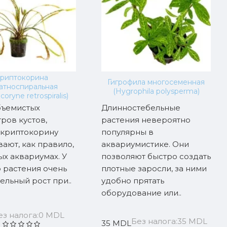
риптокорина
Гигрофила многосеменная
атноспиральная
(Hygrophila polysperma)
coryne retrospiralis)
бъемистых
Длинностебельные
ров кустов,
растения невероятно
 криптокорину
популярны в
ают, как правило,
аквариумистике. Они
ых аквариумах. У
позволяют быстро создать
 растения очень
плотные заросли, за ними
ельный рост при..
удобно прятать
оборудование или..
ез налога:0 MDL
Без налога:35 MDL
35 MDL