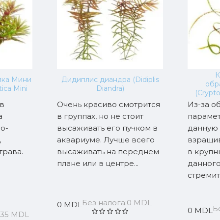
К
ика Мини
Дидиплис диандра (Didiplis
обр
ica Mini
Diandra)
(Crypto
 в
Очень красиво смотрится
Из-за о
а
в группах, но не стоит
парамет
о-
высаживать его пучком в
данную
,
аквариуме. Лучше всего
взращив
трава.
высаживать на переднем
в крупн
плане или в центре...
данного
стремит
.
Без налога:0 MDL
0 MDL
Б
0 MDL
:35 MDL