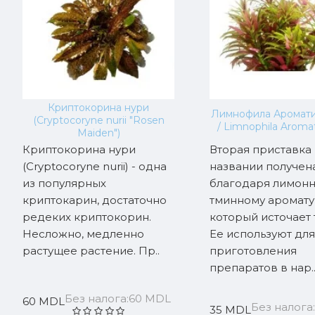
Криптокорина нури
Лимнофила Аромат
(Cryptocoryne nurii "Rosen
/ Limnophila Aromat
Maiden")
Криптокорина нури
Вторая приставка
(Cryptocoryne nurii) - одна
названии получен
из популярных
благодаря лимонн
криптокарин, достаточно
тминному аромату
редеких криптокорин.
который источает 
Несложно, медленно
Ее используют для
растущее растение. Пр..
приготовления
препаратов в нар.
Без налога:60 MDL
60 MDL
Без налога
35 MDL