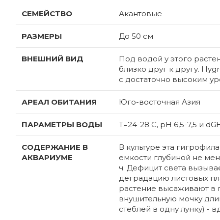
СЕМЕЙСТВО
Акантовые
РАЗМЕРЫ
До 50 см
ВНЕШНИЙ ВИД
Под водой у этого расте
близко друг к другу. Hy
с достаточно высоким у
АРЕАЛ ОБИТАНИЯ
Юго-восточная Азия
ПАРАМЕТРЫ ВОДЫ
Т=24-28 С, рН 6,5-7,5 и dG
СОДЕРЖАНИЕ В
В культуре эта гигрофил
АКВАРИУМЕ
емкости глубиной не мен
ч. Дефицит света вызыва
деградацию листовых пл
растение высаживают в п
внушительную мочку длин
стеблей в одну лунку) - 