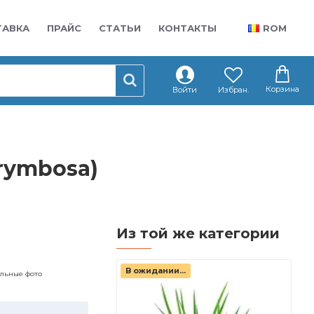
ТАВКА
ПРАЙС
СТАТЬИ
КОНТАКТЫ
ROM
Корзина
Войти
Избран.
rymbosa)
Из той же категории
В ожидании...
альные фото