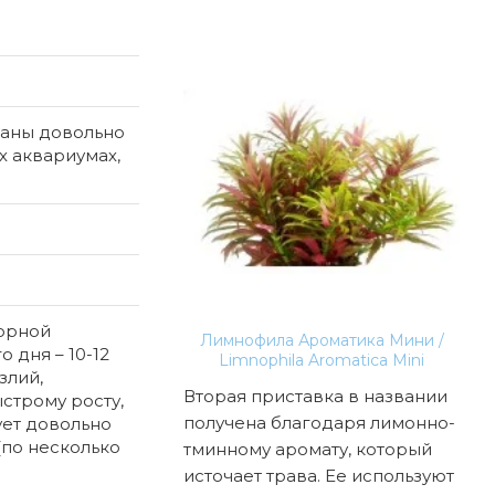
Пр
ваны довольно
х аквариумах,
торной
на нури (Cryptocoryne
Лимнофила Ароматика Мини /
 дня – 10-12
i "Rosen Maiden")
Limnophila Aromatica Mini
злий,
рина нури
Вторая приставка в названии
Оче
строму росту,
ne nurii) - одна из
получена благодаря лимонно-
гру
ует довольно
(по несколько
х криптокарин,
тминному аромату, который
выс
о редеких
источает трава. Ее используют
акв