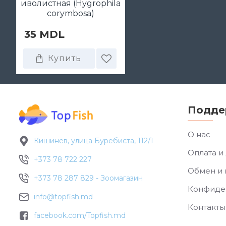
иволистная (Hygrophila
corymbosa)
35 MDL
Купить
Подде
О нас
Кишинёв, улица Буребиста, 112/1
Оплата и
+373 78 722 227
Обмен и 
+373 78 287 829 - Зоомагазин
Конфиде
info@topfish.md
Контакты
facebook.com/Topfish.md