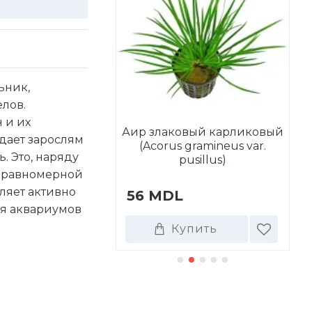
ьник,
елов.
 и их
Аир злаковый карликовый
дает зарослям
tala wallichii
(Acorus gramineus var.
А
. Это, наряду
pusillus)
и равномерной
оляет активно
DL
56 MDL
4
ия аквариумов
Купить
Купить
ТАКЖЕ ПОКУПАЮТ