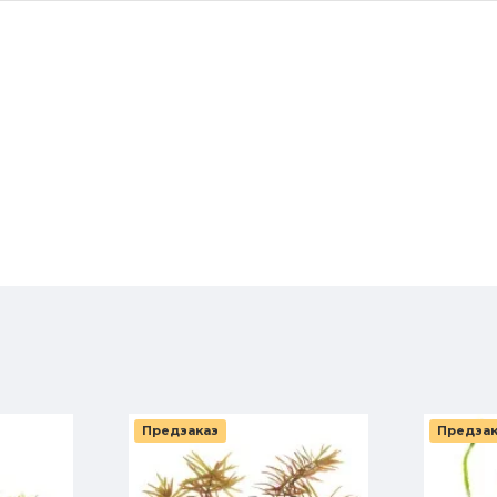
криптокор
медленно
растение. 
Бе
60 MDL
Предзаказ
Предзак