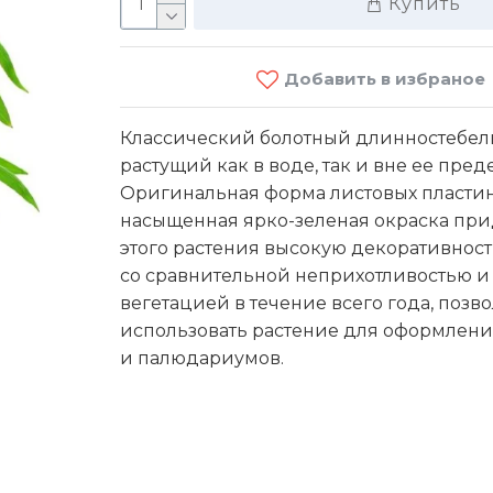
Купить
Добавить в избраное
Классический болотный длинностебел
растущий как в воде, так и вне ее пред
Оригинальная форма листовых пластин
насыщенная ярко-зеленая окраска при
Ro
этого растения высокую декоративность
со сравнительной неприхотливостью 
вегетацией в течение всего года, позв
90 M
использовать растение для оформлен
и палюдариумов.