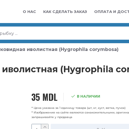
О НАС
КАК СДЕЛАТЬ ЗАКАЗ
ОПЛАТА И ДОС
ковидная иволистная (Hygrophila corymbosa)
иволистная (Hygrophila co
35 MDL
В НАЛИЧИИ
* Цена указана за 1 единицу товара (шт, кг, куст, ветка, пучок)
* Изображения на сайте являются ознакомительными, оригин
запрашивайте у продавца