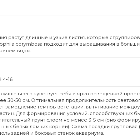
ния растут длинные и узкие листья, которые сгруппиро
grophila corymbosa подходит для выращивания в больши
ровнем воды.
H 4-16
а лучше всего чувствует себя в ярко освещенной прос
Криптокори
ее 30-50 см. Оптимальная продолжительность светового
nuri
ет замедление темпов вегетации, вытягивание междоу
Криптоко
астин. Для формирования условий, способствующих бы
(Cryptocory
итательный грунт слоем не менее 3-5 см (оно формир
ных белых ломких корней). Схема посадки групповая 
популярны
вдоль задней и боковых стенок аквариума.
достаточн