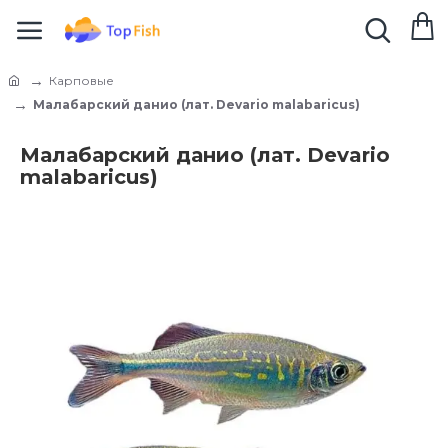
Карповые
Малабарский данио (лат. Devario malabaricus)
Малабарский данио (лат. Devario
malabaricus)