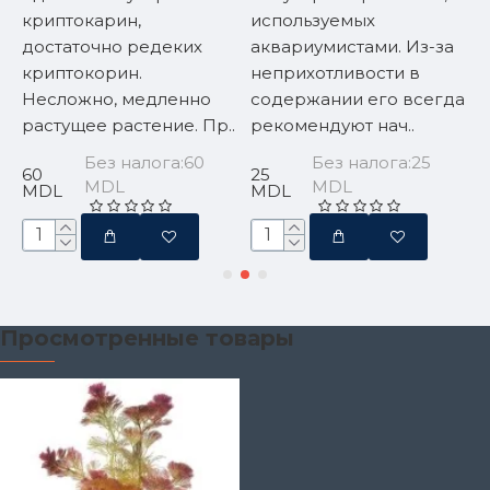
криптокарин,
используемых
п
достаточно редеких
аквариумистами. Из-за
криптокорин.
неприхотливости в
Несложно, медленно
содержании его всегда
5
растущее растение. Пр..
рекомендуют нач..
Без налога:60
Без налога:25
60
25
MDL
MDL
MDL
MDL
Просмотренные товары