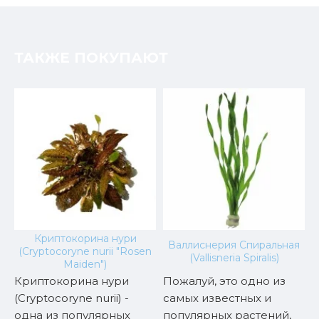
ТАКЖЕ ПОКУПАЮТ
ю
Криптокорина нури
Валлиснерия Спиральная
(Cryptocoryne nurii "Rosen
(Vallisneria Spiralis)
Maiden")
Криптокорина нури
Пожалуй, это одно из
B
(Cryptocoryne nurii) -
самых известных и
о
одна из популярных
популярных растений,
д