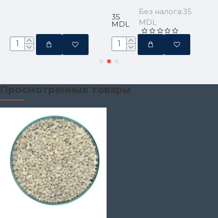
Без налога:35
35
MDL
MDL
Просмотренные товары