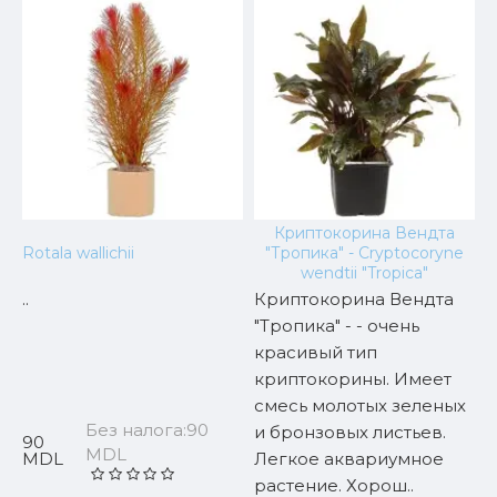
Криптокорина Вендта
f
Rotala wallichii
"Тропика" - Cryptocoryne
wendtii "Tropica"
..
Криптокорина Вендта
..
"Тропика" - - очень
красивый тип
криптокорины. Имеет
смесь молотых зеленых
Без налога:90
и бронзовых листьев.
90
6
MDL
MDL
Легкое аквариумное
растение. Хорош..