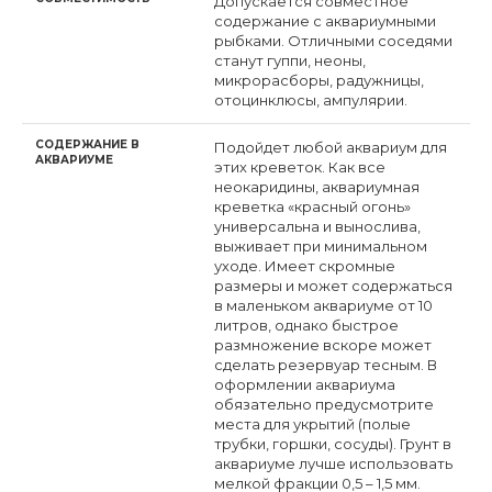
Допускается совместное
содержание с аквариумными
рыбками. Отличными соседями
станут гуппи, неоны,
микрорасборы, радужницы,
отоцинклюсы, ампулярии.
СОДЕРЖАНИЕ В
Подойдет любой аквариум для
АКВАРИУМЕ
этих креветок. Как все
неокаридины, аквариумная
креветка «красный огонь»
универсальна и вынослива,
выживает при минимальном
уходе. Имеет скромные
размеры и может содержаться
в маленьком аквариуме от 10
литров, однако быстрое
размножение вскоре может
сделать резервуар тесным. В
оформлении аквариума
обязательно предусмотрите
места для укрытий (полые
трубки, горшки, сосуды). Грунт в
аквариуме лучше использовать
мелкой фракции 0,5 – 1,5 мм.