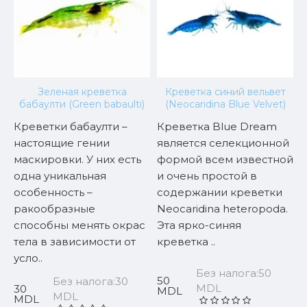
Зеленая креветка
Креветка синий вельвет
бабаулти (Green babaulti)
(Neocaridina Blue Velvet)
Креветки бабаулти –
Креветка Blue Dream
М
в
настоящие гении
является селекционной
К
,
маскировки. У них есть
формой всем известной
н
одна уникальная
и очень простой в
с
особенность –
содержании креветки
с
ракообразные
Neocaridina heteropoda.
п
способны менять окрас
Эта ярко-синяя
э
тела в зависимости от
креветка ..
п
усло..
Без налога:50
50
4
Без налога:30
MDL
30
MDL
MDL
MDL