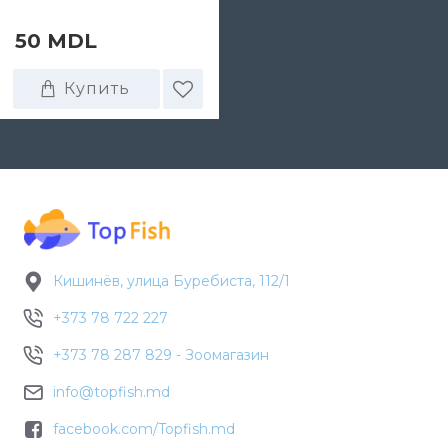
50 MDL
Купить
Кишинёв, улица Буребиста, 112/1
+373 78 722 227
+373 78 287 829 - Зоомагазин
info@topfish.md
facebook.com/Topfish.md