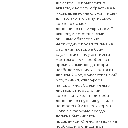
Желательно поместить в
аквариум корягу, обрастив ее
мхом: древесина служит пищей
для только что вылупившихся
креветок, а мох –
дополнительным укрытием. В
аквариуме с креветками
вишнями обязательно
необходимо посадить живые
растения, которые будут
служить для них укрытием и
местом отдыха, особенно на
время линьки, когда черри
наиболее уязвимы. Подходит
яванский мох, рождественский
мох, риччия, кладофора,
папоротники. Среди мелких
листьев этих растений
креветки находят для себя
дополнительную пищу в виде
водорослей и взвеси корма.
Вода в аквариуме всегда
должна быть чистой,
прозрачной. Стенки аквариума
необходимо очищать от