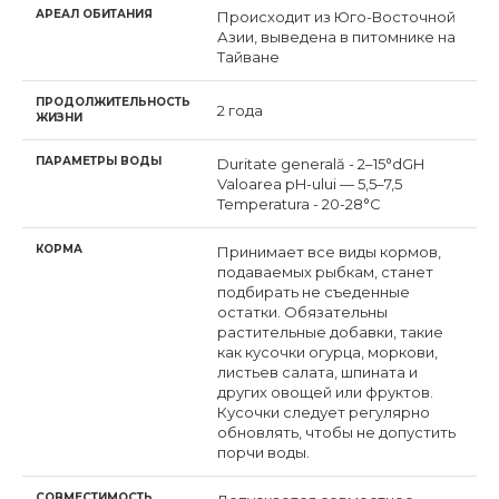
АРЕАЛ ОБИТАНИЯ
Происходит из Юго-Восточной
Азии, выведена в питомнике на
Тайване
ПРОДОЛЖИТЕЛЬНОСТЬ
2 года
ЖИЗНИ
ПАРАМЕТРЫ ВОДЫ
Duritate generală - 2–15°dGH
Valoarea pH-ului — 5,5–7,5
Temperatura - 20-28°С
КОРМА
Принимает все виды кормов,
подаваемых рыбкам, станет
подбирать не съеденные
остатки. Обязательны
растительные добавки, такие
как кусочки огурца, моркови,
листьев салата, шпината и
других овощей или фруктов.
Кусочки следует регулярно
обновлять, чтобы не допустить
порчи воды.
СОВМЕСТИМОСТЬ