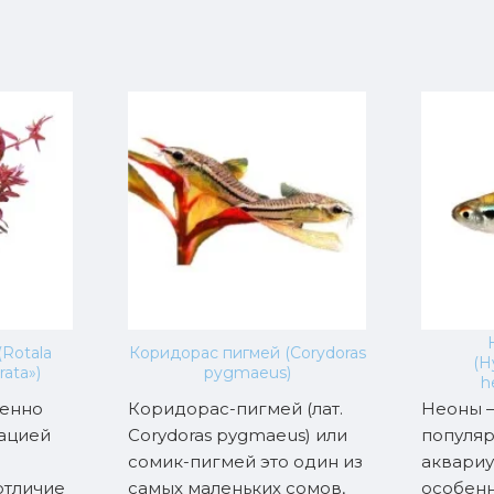
(Rotala
Коридорас пигмей (Corydoras
(H
rata»)
pygmaeus)
h
венно
Коридорас-пигмей (лат.
Неоны –
ацией
Corydoras pygmaeus) или
популя
сомик-пигмей это один из
аквариу
отличие
самых маленьких сомов,
особенн