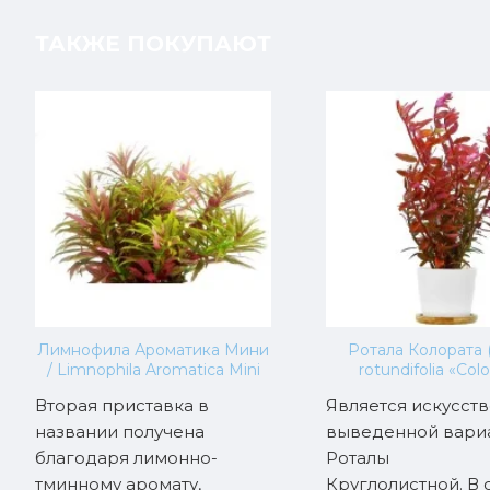
ТАКЖЕ ПОКУПАЮТ
Лимнофила Ароматика Мини
Ротала Колората 
/ Limnophila Aromatica Mini
rotundifolia «Colo
Вторая приставка в
Является искусст
названии получена
выведенной вари
благодаря лимонно-
Роталы
тминному аромату,
Круглолистной. В 