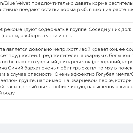
для приго
/Blue Velvet предпочтительно давать корма раститель
препаратов
активно поедают остатки корма рыб, гниющие растени
et рекомендуют содержать в группе. Соседи у них дол
Бе
35 MDL
неоны, расборы, гуппи и т.п.).
чта является довольно неприхотливой креветкой, ее с
сет трудностей. Предпочтителен аквариум с большой
жно быть много укрытий для креветок (декораций, коря
на Синий бархат очень любит «рыскать» по мху в поиск
ем в случае опасности. Очень эффектно Голубая мечта/
светлом грунте, например, на кварцевом песке, которы
ий насыщенный цвет. Любит чистую, насыщенную кисл
 воду.