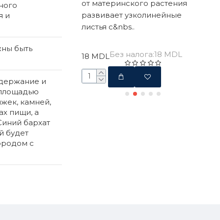
товления
от материнского растения
кот
ного
 в нар..
развивает узколинейные
акв
я и
листья с&nbs..
раз
жны быть
з налога:35 MDL
Без налога:18 MDL
18 MDL
45 
одержание и
 площадью
жек, камней,
ах пищи, а
Синий бархат
й будет
ородом с