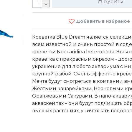
Купить
Добавить в избраное
Креветка Blue Dream является селекц
всем известной и очень простой в со
креветки Neocaridina heteropoda. Эта я
Африка
креветка с прекрасным окрасом - дост
фил
украшение для любого аквариума с ми
крупной рыбой. Очень эффектно креве
Мечта будут смотреться в компании вме
250 M
Жёлтыми канарейками, Неоновыми кр
Оранжевыми Сакурами. В нано-аквари
акваскейпах – они будут подчищать об
высших растениях, уничтожать водорос