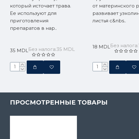
который источает трава.
от материнского 
Ее используют для
развивает узколи
приготовления
листья с&nbs..
препаратов в нар..
Без налога
18 MDL
Без налога:35 MDL
35 MDL
ПРОСМОТРЕННЫЕ ТОВАРЫ