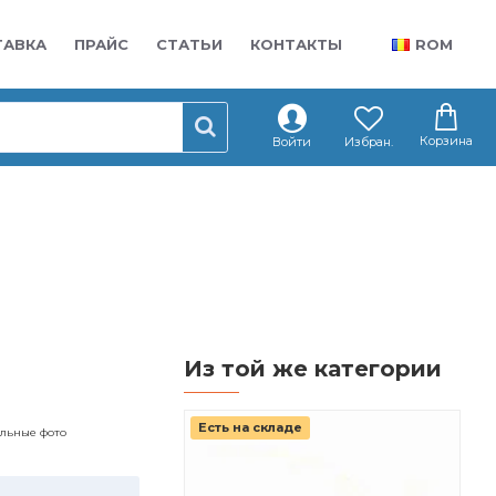
ТАВКА
ПРАЙС
СТАТЬИ
КОНТАКТЫ
ROM
Корзина
Войти
Избран.
Из той же категории
Есть на складе
Ес
альные фото