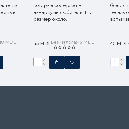
растения
которые содержат в
блестящ
нейные
аквариуме любители. Его
тела, в
размер около..
вспыхив
:18 MDL
Без налога:45 MDL
45 MDL
40 MDL