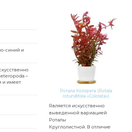
но-синий и
искусственно
eteropoda –
и и имеет
а Ароматика Мини /
Ротала Колората (Rotala
К
hila Aromatica Mini
rotundifolia «Colorata»)
иставка в названии
Является искусственно
Кор
благодаря лимонно-
выведенной вариацией
Cor
аромату, который
Роталы
сом
трава. Ее используют
Круглолистной. В отличие
сам