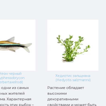
Неон черный
Хедиотис зальцмана
yphessobrycon
(Hedyotis salzmannii)
erbertaxelrodi)
 одни из самых
Растение обладает
рных жителей
высокими
ма. Характерная
декоративными
ость этих рыбок –
свойствами и может быть