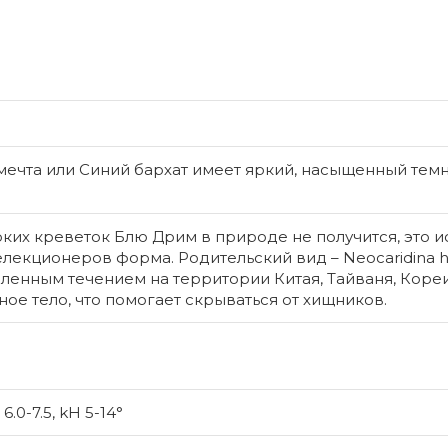
мечта или Синий бархат имеет яркий, насыщенный тем
рких креветок Блю Дрим в природе не получится, это 
лекционеров форма. Родительский вид – Neocaridina h
дленным течением на территории Китая, Тайваня, Коре
ое тело, что помогает скрываться от хищников.
Лимнофил
Limnop
Вторая пр
получена 
тминному 
 6.0-7.5, kH 5-14°
источает 