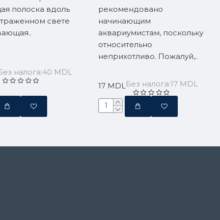
ая полоска вдоль
рекомендовано
 отраженном свете
начинающим
ающая..
аквариумистам, поскольку
относительно
неприхотливо. Пожалуй,..
Без налога:40 MDL
Без налога:17 MDL
17 MDL