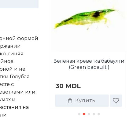
ионной формой
держании
рко-синяя
нский габонский
Зеленая креветка бабаулти
ойное
ьтратор (Atya
(Green babaulti)
рной и не
gabonensis)
тки Голубая
сте с
DL
30 MDL
5
еветками или
умах и
Купить
Купить
растания на
ли.
ТАКЖЕ ПОКУПАЮТ