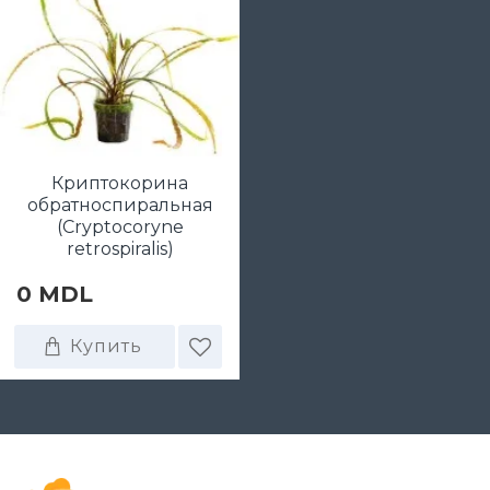
Криптокорина
обратноспиральная
(Cryptocoryne
retrospiralis)
0 MDL
Купить