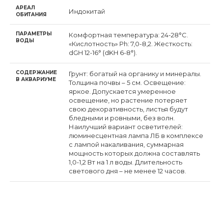
АРЕАЛ
Индокитай
ОБИТАНИЯ
ПАРАМЕТРЫ
Комфортная температура: 24-28°С.
ВОДЫ
«Кислотность» Ph: 7,0-8,2. Жесткость:
dGH 12-16° (dKH 6-8°).
СОДЕРЖАНИЕ
Грунт: богатый на органику и минералы.
В АКВАРИУМЕ
Толщина почвы – 5 см. Освещение:
яркое. Допускается умеренное
освещение, но растение потеряет
свою декоративность, листья будут
бледными и ровными, без волн.
Наилучший вариант осветителей:
люминесцентная лампа ЛБ в комплексе
с лампой накаливания, суммарная
мощность которых должна составлять
1,0-1,2 Вт на 1 л воды. Длительность
светового дня – не менее 12 часов.