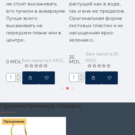
не стоит высаживать
растущий как в воде,
п
его пучком в аквариуме.
так и вне ее пределов.
а
.
Лучше всего
Оригинальная форма
п
высаживать на
листовых пластин и их
с
переднем плане или в
насыщенная ярко-
з
центре...
зеленая о..
п
и
Без налога:35
35
Без налога:0 MDL
MDL
3
0 MDL
MDL
Просмотренные товары
Предзаказ