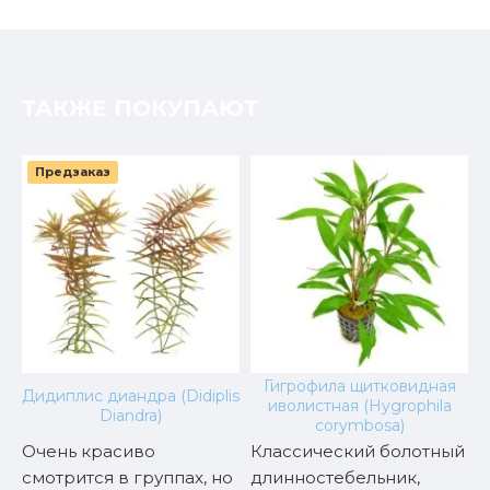
ТАКЖЕ ПОКУПАЮТ
Предзаказ
Гигрофила щитковидная
Дидиплис диандра (Didiplis
иволистная (Hygrophila
Diandra)
corymbosa)
Очень красиво
Классический болотный
Д
смотрится в группах, но
длинностебельник,
р