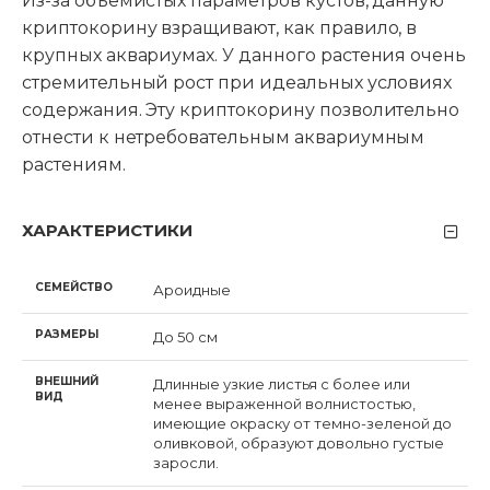
Из-за объемистых параметров кустов, данную
криптокорину взращивают, как правило, в
крупных аквариумах. У данного растения очень
стремительный рост при идеальных условиях
содержания. Эту криптокорину позволительно
отнести к нетребовательным аквариумным
растениям.
ХАРАКТЕРИСТИКИ
СЕМЕЙСТВО
Ароидные
РАЗМЕРЫ
До 50 см
ВНЕШНИЙ
Длинные узкие листья с более или
ВИД
менее выраженной волнистостью,
имеющие окраску от темно-зеленой до
оливковой, образуют довольно густые
заросли.