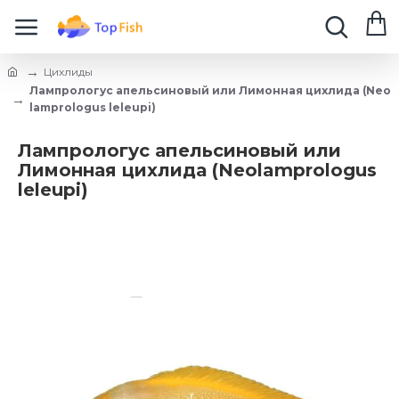
Цихлиды
Лампрологус апельсиновый или Лимонная цихлида (Neo
lamprologus leleupi)
Лампрологус апельсиновый или
Лимонная цихлида (Neolamprologus
leleupi)