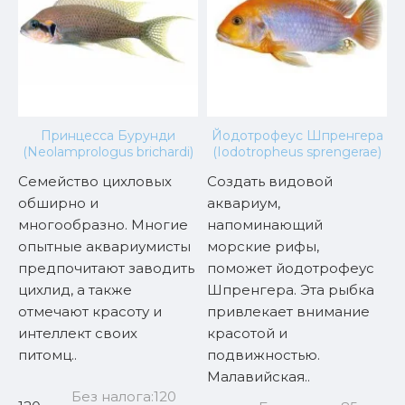
й
Принцесса Бурунди
Йодотрофеус Шпренгера
(Neolamprologus brichardi)
(Iodotropheus sprengerae)
Семейство цихловых
Создать видовой
обширно и
аквариум,
ц
а
многообразно. Многие
напоминающий
м
опытные аквариумисты
морские рифы,
о
предпочитают заводить
поможет йодотрофеус
а
цихлид, а также
Шпренгера. Эта рыбка
п
отмечают красоту и
привлекает внимание
в
интеллект своих
красотой и
питомц..
подвижностью.
Малавийская..
1
Без налога:120