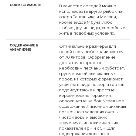
СОВМЕСТИМОСТЬ
В качестве соседей можно
использовать других рыбок из
озера Танганьика и Малави,
кроме видов Мбуна, либо
любые другие виды, способные
жить в подобных условиях.
СОДЕРЖАНИЕ В
Оптимальные размеры для
АКВАРИУМЕ
одной пары рыбок начинаются
от 70 литров. Оформление
достаточно простое,
необходим песчаный субстрат,
груды камней или скальных
пород, из которых формируют
укрытия в виде пещер и гротов,
подойдут также и простые
керамические горшочки,
опрокинутые на бок. Успешное
содержание Лимонной цихлиды
возможно в условиях очень
чистой воды и высоких
значениях гидрохимических
показателей pH и dGH. Для
поддержания должного