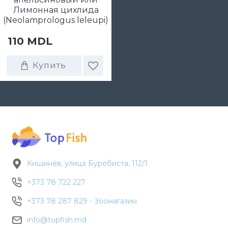
Лимонная цихлида
(Neolamprologus leleupi)
110 MDL
Купить
Кишинёв, улица Буребиста, 112/1
+373 78 722 227
+373 78 287 829 - Зоомагазин
info@topfish.md