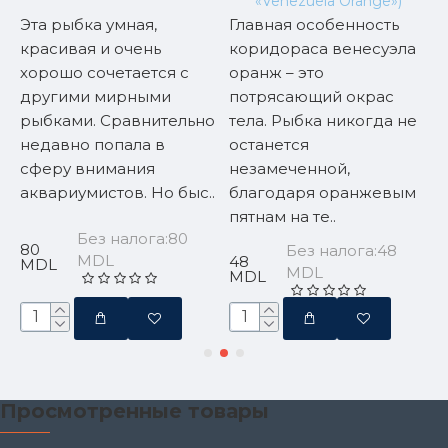
«Venezuela Orange»)
Эта рыбка умная,
Главная особенность
Т
красивая и очень
коридораса венесуэла
р
хорошо сочетается с
оранж – это
п
другими мирными
потрясающий окрас
у
рыбками. Сравнительно
тела. Рыбка никогда не
о
недавно попала в
останется
у
сферу внимания
незамеченной,
Б
аквариумистов. Но быс..
благодаря оранжевым
м
пятнам на те..
..
Без налога:80
80
Без налога:48
MDL
48
4
MDL
MDL
MDL
Просмотренные товары