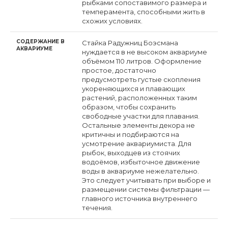
рыбками сопоставимого размера и
темперамента, способными жить в
схожих условиях.
СОДЕРЖАНИЕ В
Стайка Радужниц Боэсмана
АКВАРИУМЕ
нуждается в не высоком аквариуме
объёмом 110 литров. Оформление
простое, достаточно
предусмотреть густые скопления
укореняющихся и плавающих
растений, расположенных таким
образом, чтобы сохранить
свободные участки для плавания.
Остальные элементы декора не
критичны и подбираются на
усмотрение аквариумиста. Для
рыбок, выходцев из стоячих
водоёмов, избыточное движение
воды в аквариуме нежелательно.
Это следует учитывать при выборе и
размещении системы фильтрации —
главного источника внутреннего
течения.