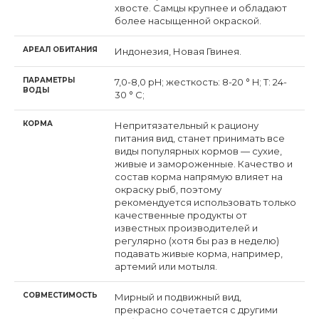
хвосте. Самцы крупнее и обладают
более насыщенной окраской.
АРЕАЛ ОБИТАНИЯ
Индонезия, Новая Гвинея.
ПАРАМЕТРЫ
7,0-8,0 pH; жесткость: 8-20 ° H; Т: 24-
ВОДЫ
30 ° C;
КОРМА
Непритязательный к рациону
питания вид, станет принимать все
виды популярных кормов — сухие,
живые и замороженные. Качество и
состав корма напрямую влияет на
окраску рыб, поэтому
рекомендуется использовать только
качественные продукты от
известных производителей и
регулярно (хотя бы раз в неделю)
подавать живые корма, например,
артемий или мотыля.
СОВМЕСТИМОСТЬ
Мирный и подвижный вид,
прекрасно сочетается с другими