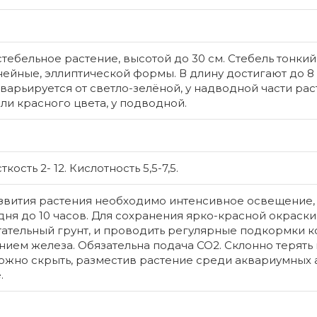
тебельное растение, высотой до 30 см. Стебель тонкий
нейные, эллиптической формы. В длину достигают до 8
 варьируется от светло-зелёной, у надводной части рас
и красного цвета, у подводной.
ость 2- 12. Кислотность 5,5-7,5.
азвития растения необходимо интенсивное освещение,
дня до 10 часов. Для сохранения ярко-красной окраски
итательный грунт, и проводить регулярные подкормки
ием железа. Обязательна подача СО2. Склонно терять
 можно скрыть, разместив растение среди аквариумных 
.