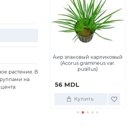
Аир злаковый карликовый
tala wallichii
(Acorus gramineus var.
А
pusillus)
ое растение. В
руппами на
DL
56 MDL
4
цента.
Купить
Купить