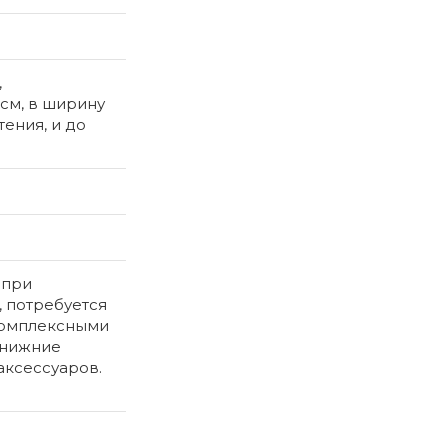
,
 см, в ширину
тения, и до
 при
, потребуется
 комплексными
 нижние
аксессуаров.