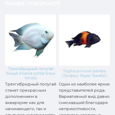
ТАКЖЕ ПОКУПАЮТ
Трёхгибридный попугай
Tropheus moorii bemba
белый (Hybrid cichlid Snow
(Трофеус Мура "Бемба")
White)
Трехгибридный попугай
Один из наиболее ярких
B
и
станет прекрасным
представителей рода.
н
дополнением в
Вариативный вид давно
р
аквариуме как для
снискавший благодаря
к
и
начинающего, так и
неприхотливости,
о
опытного аквариумиста.
крепкому здоровью,
ф