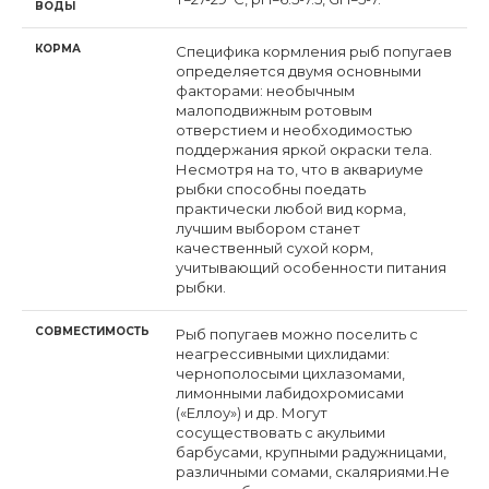
ВОДЫ
КОРМА
Специфика кормления рыб попугаев
определяется двумя основными
факторами: необычным
малоподвижным ротовым
отверстием и необходимостью
поддержания яркой окраски тела.
Несмотря на то, что в аквариуме
рыбки способны поедать
практически любой вид корма,
лучшим выбором станет
качественный сухой корм,
учитывающий особенности питания
рыбки.
СОВМЕСТИМОСТЬ
Рыб попугаев можно поселить с
неагрессивными цихлидами:
чернополосыми цихлазомами,
лимонными лабидохромисами
(«Еллоу») и др. Могут
сосуществовать с акульими
барбусами, крупными радужницами,
различными сомами, скаляриями.Не