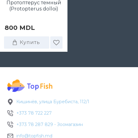
Протоптерус темный
(Protopterus dolloi)
800 MDL
Купить
Кишинёв, улица Буребиста, 112/1
+373 78 722 227
+373 78 287 829 - Зоомагазин
info@topfish.md