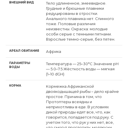
ВНЕШНИЙ ВИД
Тело удлиненное, змеевидное.
Грудные и брюшные плавники
редуцированы в отростки.
Анального плавника нет. Спинного
тоже. Половые различия
неизвестны. Окраска: молодые
особи серые с темными пятнами.
Взрослые темно-серые, без пятен.
АРЕАЛ ОБИТАНИЯ
Африка
ПАРАМЕТРЫ
Температура — 25–30°C Значение pH
ВОДЫ
— 5.0–7.5 Жёсткость воды — мягкая
(1–10 dGH)
КОРМА
Кормежка Африканской
двоякодышащей рыбы – дело крайне
простое. Причина в том, что
Протоптеры всеядны и
неприхотливы в еде. В условиях
дикой природы едят все, что, как
говорится, попадается под руку. С
учетом того, что рук у них нет, все,
что смогут проглотить: моллюски,