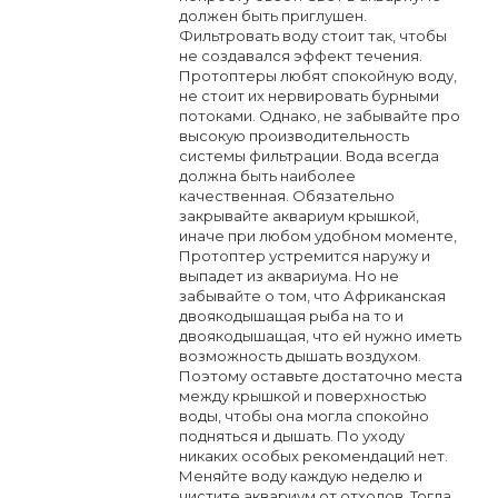
должен быть приглушен.
Фильтровать воду стоит так, чтобы
не создавался эффект течения.
Протоптеры любят спокойную воду,
не стоит их нервировать бурными
потоками. Однако, не забывайте про
высокую производительность
системы фильтрации. Вода всегда
должна быть наиболее
качественная. Обязательно
закрывайте аквариум крышкой,
иначе при любом удобном моменте,
Протоптер устремится наружу и
выпадет из аквариума. Но не
забывайте о том, что Африканская
двоякодышащая рыба на то и
двоякодышащая, что ей нужно иметь
возможность дышать воздухом.
Поэтому оставьте достаточно места
между крышкой и поверхностью
воды, чтобы она могла спокойно
подняться и дышать. По уходу
никаких особых рекомендаций нет.
Меняйте воду каждую неделю и
чистите аквариум от отходов. Тогда