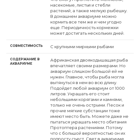
насекомые, листья и стебли
растений, а также мелкую рыбешку.
В домашнем аквариуме можно
кормить все тем же и чем угодно
еще. Периодичность кормежки
может достигать нескольких дней.
СОВМЕСТИМОСТЬ
С крупными мирными рыбами
СОДЕРЖАНИЕ В
Африканская двоякодышащая рыба
АКВАРИУМЕ
впечатляет своими размерами. Но
аквариум слишком большой ей не
нужен. Главное, чтобы рыба могла
вытянуться в нем во всю длину.
Подойдет любой аквариум от 1000
литров. Украшать его стоит
небольшими корягами и камнями,
только не очень острыми. Песок и
прочие мягкие субстанции тоже
имеют место быть. Можете даже не
пытаться украшать место обитания
Протоптера растениями. Потому
что с большой вероятностью он их
попросту съест. Свет в аквариуме