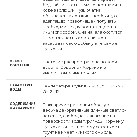
бедной питательными веществами, в
ходе эволюции Пузырчатка
обыкновенная развила необычную
адаптацию, позволившей получать
необходимые для роста вещества
иным способом. Она начала охотится
на мелких водных организмов,
засасывая свою добычу в те самые
пузырьки.
АРЕАЛ
Растение распространено по всей
ОБИТАНИЯ
Европе, Северной Африке и в
умеренном климате Азии.
ПАРАМЕТРЫ
Температура воды: 18 - 24 С, рН: 6.5 - 7.2,
ВОДЫ
Gh: 2 - 12
СОДЕРЖАНИЕ
В аквариуме растения образуют
В АКВАРИУМЕ
весьма декоративные длинные светло-
зеленые, свободно плавающие на
поверхности воды гирлянды. Корней у
пузырчатки нет, поэтому сажать ее в
грунт не имеет никакого смысла.