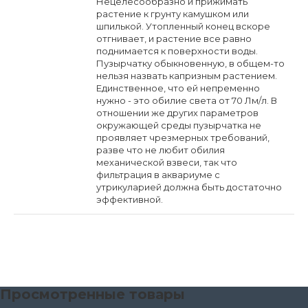
Нецелесообразно и прижимать
растение к грунту камушком или
шпилькой. Утопленный конец вскоре
отгнивает, и растение все равно
поднимается к поверхности воды.
Пузырчатку обыкновенную, в общем-то
нельзя назвать капризным растением.
Единственное, что ей непременно
нужно - это обилие света от 70 Лм/л. В
отношении же других параметров
окружающей среды пузырчатка не
проявляет чрезмерных требований,
разве что не любит обилия
механической взвеси, так что
фильтрация в аквариуме с
утрикуларией должна быть достаточно
эффективной.
Просмотренные товары