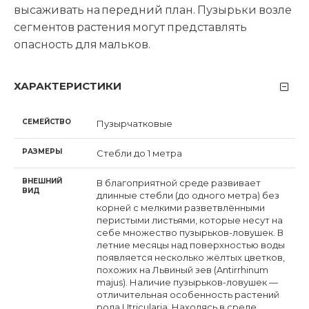
высаживать на передний план. Пузырьки возле
сегментов растения могут представлять
опасность для мальков.
ХАРАКТЕРИСТИКИ
СЕМЕЙСТВО
Пузырчатковые
РАЗМЕРЫ
Стебли до 1 метра
ВНЕШНИЙ
В благоприятной среде развивает
ВИД
длинные стебли (до одного метра) без
корней с мелкими разветвлёнными
перистыми листьями, которые несут на
себе множество пузырьков-ловушек. В
летние месяцы над поверхностью воды
появляется несколько жёлтых цветков,
похожих на Львиный зев (Antirrhinum
majus). Наличие пузырьков-ловушек —
отличительная особенность растений
рода Utricularia. Находясь в среде,