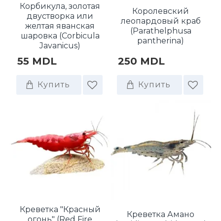
Корбикула, золотая
Королевский
двустворка или
леопардовый краб
желтая яванская
(Parathelphusa
шаровка (Corbicula
pantherina)
Javanicus)
55 MDL
250 MDL
Купить
Купить
Креветка "Красный
Креветка Амано
огонь" (Red Fire