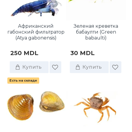
Африканский
Зеленая креветка
габонский фильтратор
бабаулти (Green
(Atya gabonensis)
babaulti)
250 MDL
30 MDL
Купить
Купить
Есть на складе