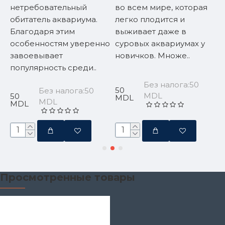
нетребовательный
во всем мире, которая
—
обитатель аквариума.
легко плодится и
п
Благодаря этим
выживает даже в
с
особенностям уверенно
суровых аквариумах у
Х
завоевывает
новичков. Множе..
п
популярность среди..
о
Без налога:50
50
Без налога:50
MDL
50
3
MDL
MDL
MDL
Просмотренные товары