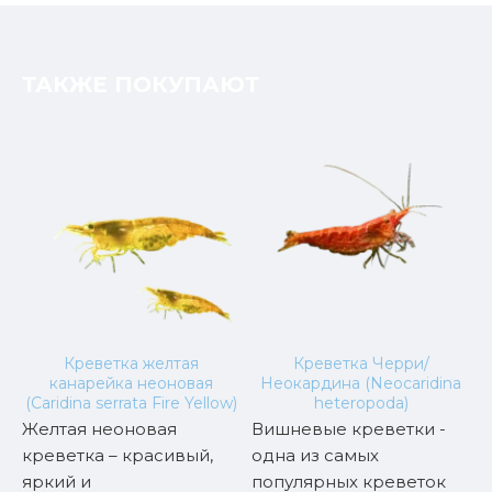
ТАКЖЕ ПОКУПАЮТ
Креветка желтая
Креветка Черри/
канарейка неоновая
Неокардина (Neocaridina
)
(Caridina serrata Fire Yellow)
heteropoda)
Желтая неоновая
Вишневые креветки -
К
креветка – красивый,
одна из самых
к
яркий и
популярных креветок
(