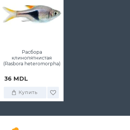
Расбора
клинопятнистая
(Rasbora heteromorpha)
36 MDL
Купить