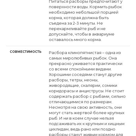
Питаться расборы предпочитают у
поверхности воды. Кормить рыбок
необходимо небольшой порцией
корма, которая должна быть
съедена за 2-3 минуты. Не
перекармливайте рыб и не
допускайте, чтобы в аквариуме
оставалось много корма.
СОВМЕСТИМОСТЬ
Расбора клинопятнистая – одна из
самых миролюбивых рыбок. Она
прекрасно уживается практически
со всеми спокойными видами.
Хорошими соседями станут другие
расборы, тетры, неоны,
живородящие, скалярии, сомики
коридорасы и анциструсы. Не стоит
содержать расбор с рыбами, сильно
отличающимися по размерам.
Несмотря на свою активность, они
могут стать жертвой более крупных
рыб. И ни в коем случае нельзя
подсаживать их к крупным и хищным
цихлидам, ведь рано или поздно
расборы станут живым кормом для