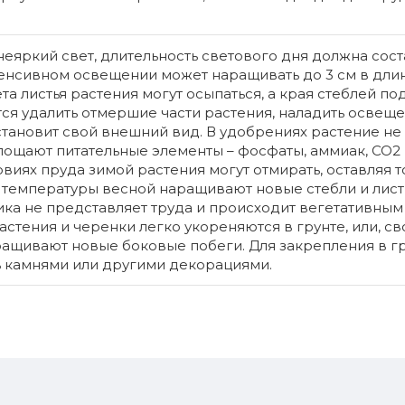
распрост
популярн
рыбо..
еяркий свет, длительность светового дня должна сост
нтенсивном освещении может наращивать до 3 см в дл
та листья растения могут осыпаться, а края стеблей под
Бе
45 MDL
ся удалить отмершие части растения, наладить освеще
тановит свой внешний вид. В удобрениях растение не
глощают питательные элементы – фосфаты, аммиак, СО2 
виях пруда зимой растения могут отмирать, оставляя т
температуры весной наращивают новые стебли и листь
ка не представляет труда и происходит вегетативным
тения и черенки легко укореняются в грунте, или, с
ращивают новые боковые побеги. Для закрепления в г
 камнями или другими декорациями.