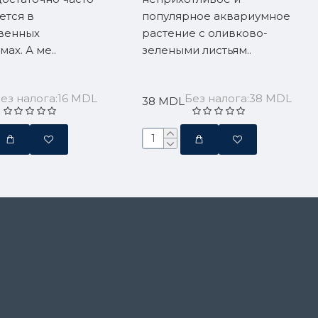
ется в
популярное аквариумное
венных
растение с оливково-
ах. А ме..
зелеными листьям..
ез налога:16 MDL
Без налога:38 MDL
38 MDL