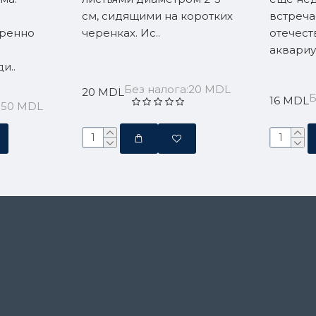
см, сидящими на коротких
встреча
еренно
черенках. Ис..
отечест
аквариум
и..
Без налога:20 MDL
20 MDL
Б
16 MDL
:50 MDL