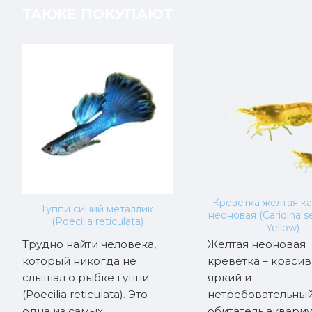
ТАКЖЕ ПОКУПАЮТ
Креветка желтая к
Гуппи синий металлик
неоновая (Caridina se
(Poecilia reticulata)
Yellow)
Трудно найти человека,
Желтая неоновая
который никогда не
креветка – красив
слышал о рыбке гуппи
яркий и
(Poecilia reticulata). Это
нетребовательны
одна из самых
обитатель аквариу