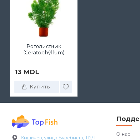
Роголистник
(Ceratophýllum)
13 MDL
Купить
Подде
О нас
Кишинёв, улица Буребиста, 112/1