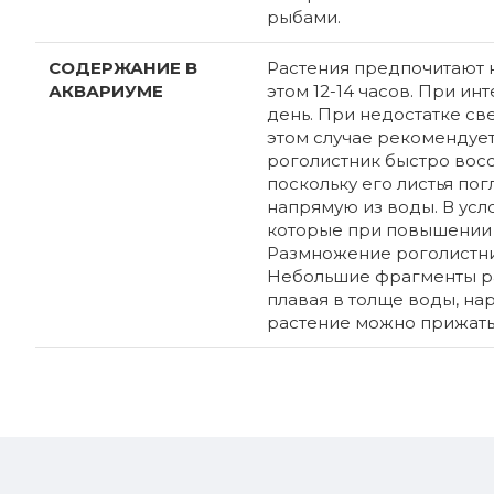
рыбами.
СОДЕРЖАНИЕ В
Растения предпочитают н
АКВАРИУМЕ
этом 12-14 часов. При и
день. При недостатке све
этом случае рекомендует
роголистник быстро восс
поскольку его листья по
напрямую из воды. В усло
которые при повышении 
Размножение роголистни
Небольшие фрагменты рас
плавая в толще воды, на
растение можно прижать