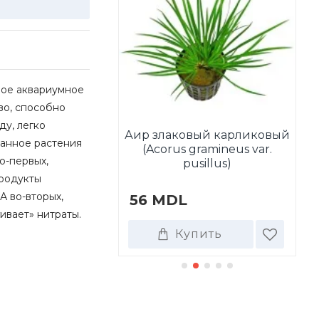
ное аквариумное
во, способно
у, легко
Аир злаковый карликовый
данное растения
tala wallichii
(Acorus gramineus var.
А
о-первых,
pusillus)
продукты
 А во-вторых,
DL
56 MDL
4
ивает» нитраты.
Купить
Купить
ТАКЖЕ ПОКУПАЮТ