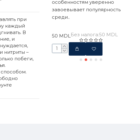
раненных и
особенностям уверенно
лис
ых аквариумных
завоевывает популярность
сид
среди..
чере
авлять при
ину каждый
гнивать. В
з налога:45 MDL
Без налога:50 MDL
50 MDL
20 
ние, и
 нуждается,
и нитриты –
олько побеги,
я.
 способом.
вободно
рунте