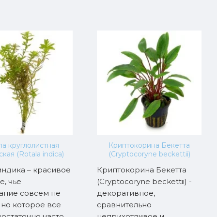
ла круглолистная
Криптокорина Бекетта
кая (Rotala indica)
(Cryptocoryne beckettii)
индика – красивое
Криптокорина Бекетта
е, чье
(Cryptocoryne beckettii) -
ание совсем не
декоративное,
 но которое все
сравнительно
остаточно часто
неприхотливое и