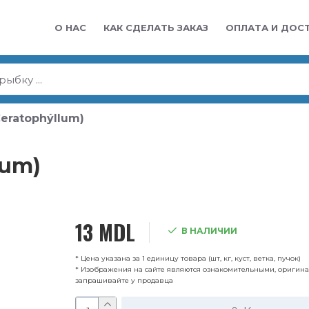
О НАС
КАК СДЕЛАТЬ ЗАКАЗ
ОПЛАТА И ДОС
eratophýllum)
lum)
13 MDL
В НАЛИЧИИ
* Цена указана за 1 единицу товара (шт, кг, куст, ветка, пучок)
* Изображения на сайте являются ознакомительными, оригин
запрашивайте у продавца