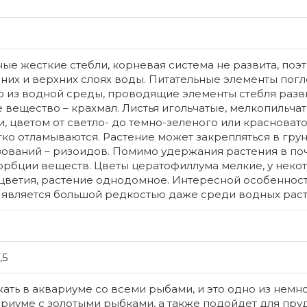
ые жесткие стебли, корневая система не развита, поэ
них и верхних слоях воды. Питательные элементы пог
 из водной среды, проводящие элементы стебля разви
 вещество – крахмал. Листья игольчатые, мелкопильчат
и, цветом от светло- до темно-зеленого или красновато
гко отламываются. Растение может закрепляться в гру
зований – ризоидов. Помимо удержания растения в по
рбции веществ. Цветы цератофиллума мелкие, у неко
цветия, растение однодомное. Интересной особеннос
 является большой редкостью даже среди водных раст
Гуппи син
Трудно на
,5
который н
рыбке гупп
ть в аквариуме со всеми рыбами, и это одно из немно
reticulata
риуме с золотыми рыбками, а также подойдет для пру