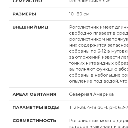
СЕМЕЙСТВО
Роголистниковые
РАЗМЕРЫ
10- 80 см
ВНЕШНИЙ ВИД
Роголистник имеет длинн
свободно плавает в сред
роголистником напрямую
них содержится запасное
собраны по 6-12 в мутовк
за отложений извести ле
тонких нитевидных обра
выполняют функцию абсо
собраны в небольшие со
опыление под водой, что
АРЕАЛ ОБИТАНИЯ
Северная Америка
ПАРАМЕТРЫ ВОДЫ
T: 21-28. 4-18 dGH. pH: 6,2-7
СОВМЕСТИМОСТЬ
Роголистник можно держа
которое выживает в аква