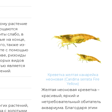
тому растение
лощаются
ты слабо, в
ые на конце,
го, также из-
нте с помощью
чве, ризоиды
торых видов
тью является
ений.
Креветка желтая канарейка
ий металлик (Poecilia
неоновая (Caridina serrata Fire
reticulata)
Yellow)
йти человека,
Желтая неоновая креветка –
Лим
икогда не слышал о
красивый, яркий и
соб
и (Poecilia
нетребовательный обитатель
пов
гих растений,
). Это одна из самых
аквариума. Благодаря этим
кру
да с золотыми