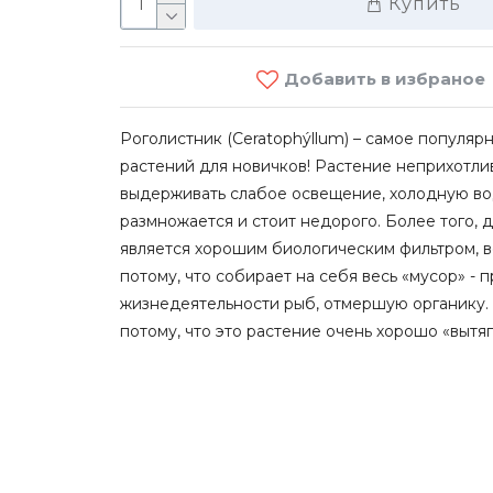
Купить
Добавить в избраное
Роголистник (Ceratophýllum)
– самое популяр
растений для новичков! Растение неприхотли
выдерживать слабое освещение, холодную вод
размножается и стоит недорого. Более того, 
Ro
является хорошим биологическим фильтром, в
потому, что собирает на себя весь «мусор» - 
жизнедеятельности рыб, отмершую органи
ку.
90 M
потому, что это растение очень хорошо «вытяг