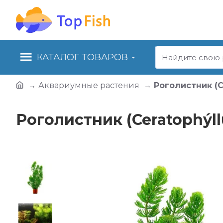
КАТАЛОГ ТОВАРОВ
Аквариумные растения
Роголистник (C
Роголистник (Ceratophýl