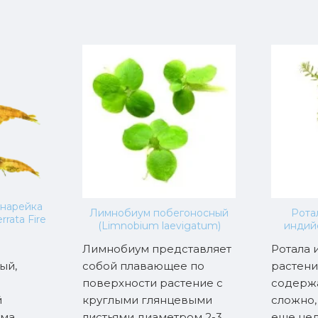
анарейка
Лимнобиум побегоносный
Рота
rrata Fire
(Limnobium laevigatum)
индийс
Лимнобиум представляет
Ротала 
ый,
собой плавающее по
растени
поверхности растение с
содерж
й
круглыми глянцевыми
сложно,
ма.
листьями диаметром 2-3
еще нед