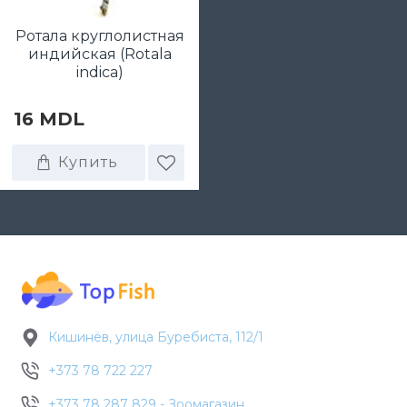
Ротала круглолистная
индийская (Rotala
indica)
16 MDL
Купить
Кишинёв, улица Буребиста, 112/1
+373 78 722 227
+373 78 287 829 - Зоомагазин