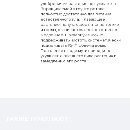
удобрениями растение не нуждается.
Выращиваемой в грунте ротале
полностью достаточно для питания
естественного ила. Плавающее
растение, получающее питание только
из воды, развивается соответственно
медленнее. В аквариуме нужно
поддерживать чистоту, систематически
подменивать 1/5-1/4 объема воды.
Появление в воде мути приводит к
ухудшению внешнего вида растения и
замедлению его роста.
ТАКЖЕ ПОКУПАЮТ