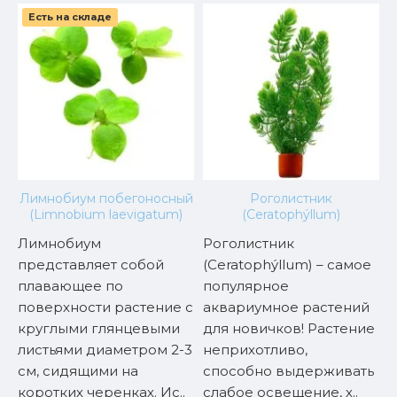
Есть на складе
Лимнобиум побегоносный
Роголистник
(Limnobium laevigatum)
(Ceratophýllum)
w)
Лимнобиум
Роголистник
К
представляет собой
(Ceratophýllum) – самое
(
плавающее по
популярное
д
поверхности растение с
аквариумное растений
с
круглыми глянцевыми
для новичков! Растение
н
листьями диаметром 2-3
неприхотливо,
п
но
см, сидящими на
способно выдерживать
а
коротких черенках. Ис..
слабое освещение, х..
с