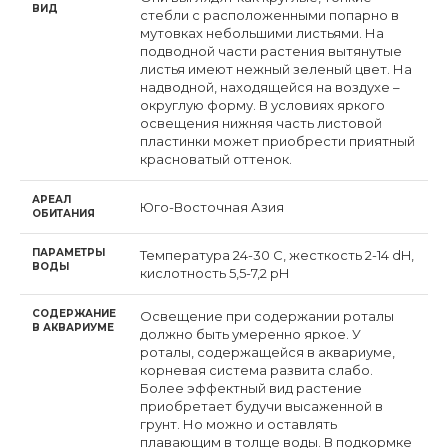
ВИД
стебли с расположенными попарно в
мутовках небольшими листьями. На
подводной части растения вытянутые
листья имеют нежный зеленый цвет. На
надводной, находящейся на воздухе –
округлую форму. В условиях яркого
освещения нижняя часть листовой
пластинки может приобрести приятный
красноватый оттенок.
АРЕАЛ
Юго-Восточная Азия
ОБИТАНИЯ
ПАРАМЕТРЫ
Температура 24-30 С, жесткость 2-14 dH,
ВОДЫ
кислотность 5,5-7,2 pH
СОДЕРЖАНИЕ
Освещение при содержании роталы
В АКВАРИУМЕ
должно быть умеренно яркое. У
роталы, содержащейся в аквариуме,
корневая система развита слабо.
Более эффектный вид растение
приобретает будучи высаженной в
грунт. Но можно и оставлять
плавающим в толще воды. В подкормке