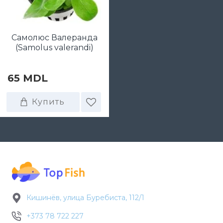
Самолюс Валеранда
(Samolus valerandi)
65 MDL
Купить
Кишинёв, улица Буребиста, 112/1
+373 78 722 227