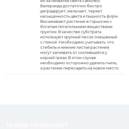
из-за нехватки света самолюс
Валеранда достаточно быстро
деградирует, мельчает, теряет
насыщенность цвета и пышность форм.
Высаживают растение в горшочки с
богатым питательными веществами
грунтом. В качестве субстрата
используют крупный песок смешанный
с глиной. Необходимо учитывать, что
стебель и нижние листья растения
могут загнивать от скопившийся у
корней грязи. В этом случае
необходимо осторожно удалить гниль,
а растение пересадить на новое место.
ТАКЖЕ ПОКУПАЮТ