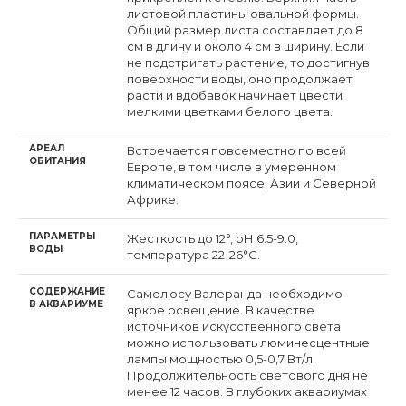
листовой пластины овальной формы.
Общий размер листа составляет до 8
см в длину и около 4 см в ширину. Если
не подстригать растение, то достигнув
поверхности воды, оно продолжает
расти и вдобавок начинает цвести
мелкими цветками белого цвета.
АРЕАЛ
Встречается повсеместно по всей
ОБИТАНИЯ
Европе, в том числе в умеренном
климатическом поясе, Азии и Северной
Африке.
ПАРАМЕТРЫ
Жесткость до 12°, рН 6.5-9.0,
ВОДЫ
температура 22-26°С.
СОДЕРЖАНИЕ
Самолюсу Валеранда необходимо
В АКВАРИУМЕ
яркое освещение. В качестве
источников искусственного света
можно использовать люминесцентные
лампы мощностью 0,5-0,7 Вт/л.
Продолжительность светового дня не
менее 12 часов. В глубоких аквариумах