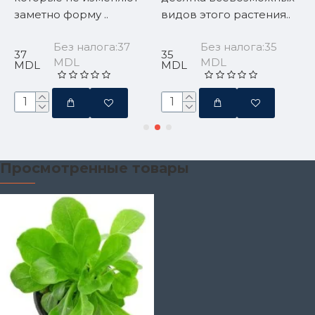
заметно форму ..
видов этого растения..
э
о
Без налога:37
Без налога:35
37
35
MDL
MDL
5
MDL
MDL
Просмотренные товары