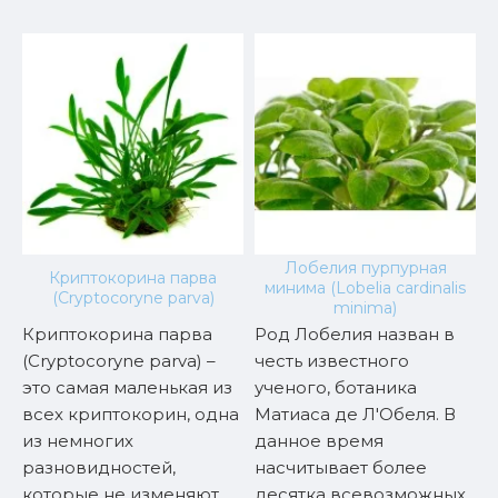
Лобелия пурпурная
Криптокорина парва
s
минима (Lobelia cardinalis
(Cryptocoryne parva)
minima)
Криптокорина парва
Род Лобелия назван в
Э
х
(Cryptocoryne parva) –
честь известного
п
е
это самая маленькая из
ученого, ботаника
п
всех криптокорин, одна
Матиаса де Л'Обеля. В
м
из немногих
данное время
в
разновидностей,
насчитывает более
н
которые не изменяют
десятка всевозможных
в