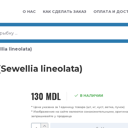
О НАС
КАК СДЕЛАТЬ ЗАКАЗ
ОПЛАТА И ДОС
ia lineolata)
ewellia lineolata)
130 MDL
В НАЛИЧИИ
* Цена указана за 1 единицу товара (шт, кг, куст, ветка, пучок)
* Изображения на сайте являются ознакомительными, оригин
запрашивайте у продавца