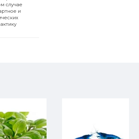
ом случае
артное и
ических
актику