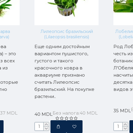
арва
Лилеопсис бразильский
Лобелия
arva)
(Lilaeopsis brasiliensis)
(Lobeli
рва
Еще одним достойным
Род Лоб
) – это
вариантом пушистого,
честь и
з всех
густого и такого
ботаник
 из
красочного ковра в
Л'Обеля
аквариуме признано
насчиты
которые
считать Лилеопсис
десятк
тно
бразильский. На покупке
видов э
растени..
35 MDL
:37 MDL
Без налога:40 MDL
40 MDL