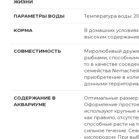
ЖИЗНИ
ПАРАМЕТРЫ ВОДЫ
Температура воды: 20-2
КОРМА
В домашних условиях
высоким содержание
СОВМЕСТИМОСТЬ
Миролюбивый дружел
рыбками, способными 
то в качестве соседе
семейства Nemacheili
приобретение в колич
донными территориа
СОДЕРЖАНИЕ В
Оптимальные размеры
АКВАРИУМЕ
Оформление простое.
используют крупные к
как правило, отсутст
способные расти на 
сильное течение. Сев
кислородом. При выб