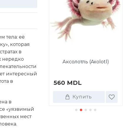
 тела: её
у», которая
тратах в
дорас пигмей
х нередко
Аксолотль (Axolotl)
doras pygmaeus)
влекательности
яет интересный
ота в
DL
560 MDL
7
Купить
Купить
ена в
се «уязвимый
твенных мест
ловека.
ТАКЖЕ ПОКУПАЮТ