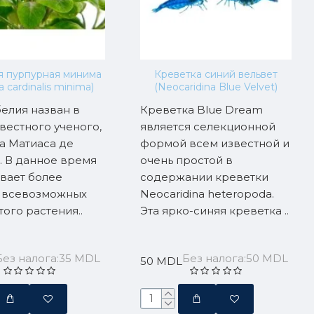
 пурпурная минима
Креветка синий вельвет
a cardinalis minima)
(Neocaridina Blue Velvet)
елия назван в
Креветка Blue Dream
звестного ученого,
является селекционной
а Матиаса де
формой всем известной и
. В данное время
очень простой в
вает более
содержании креветки
а всевозможных
Neocaridina heteropoda.
того растения..
Эта ярко-синяя креветка ..
Без налога:35 MDL
Без налога:50 MDL
50 MDL