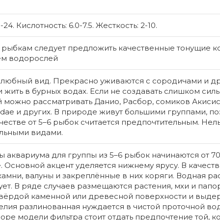
неприхотл
этом смот
4. Кислотность: 6.0-7.5. Жесткость: 2-10.
и дает во..
 рыбкам следует предложить качественные тонущие к
Без
10 MDL
м водорослей
юбный вид. Прекрасно уживаются с сородичами и д
жить в бурных водах. Если не создавать слишком силь
й можно рассматривать Данио, Расбор, сомиков Акисис,
dae и других. В природе живут большими группами, по
естве от 5–6 рыбок считается предпочтительным. Нель
льными видами.
 аквариума для группы из 5–6 рыбок начинаются от 70
 Основной акцент уделяется нижнему ярусу. В качеств
амни, валуны и закреплённые в них коряги. Водная рас
вует. В ряде случаев размещаются растения, мхи и папо
твёрдой каменной или древесной поверхности и выде
елия разлинованная нуждается в чистой проточной вод
оре модели фильтра стоит отдать предпочтение той, к