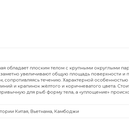
Предзаказ
ая обладает плоским телом с крупными округлыми п
 заметно увеличивают общую площадь поверхности и 
м, сопротивляясь течению. Характерной особенностью
линий и крапинок жёлтого и коричневатого цвета. Стоит
Риччия плав
привычную для рыб форму тела, а «уплощение» происх
Риччия – 
распрост
тории Китая, Вьетнама, Камбоджи
аквариумн
отличаетс