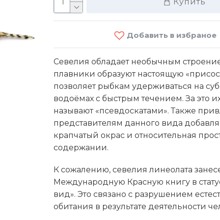
Купить
Добавить в избраное
Севелия обладает необычным строением
плавники образуют настоящую «присоск
позволяет рыбкам удерживаться на субс
Кори
водоёмах с быстрым течением. За это и
(Cory
называют «псевдоскатами». Также при
представителям данного вида добавл
крапчатый окрас и относительная прост
45 M
содержании.
К сожалению, севелия линеолата занес
Международную Красную книгу в стату
вид». Это связано с разрушением естес
обитания в результате деятельности че