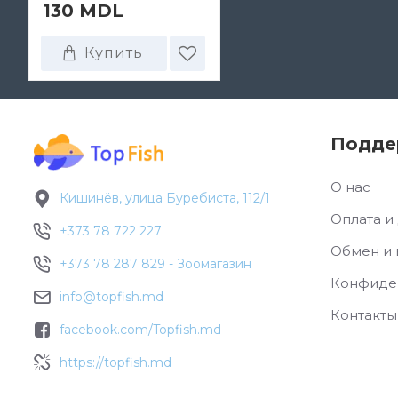
130 MDL
Купить
Подде
О нас
Кишинёв, улица Буребиста, 112/1
Оплата и
+373 78 722 227
Обмен и 
+373 78 287 829 - Зоомагазин
Конфиде
info@topfish.md
Контакты
facebook.com/Topfish.md
https://topfish.md