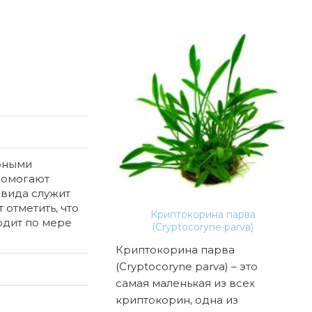
арными
помогают
 вида служит
 отметить, что
Криптокорина парва
ающая (Riccia fluitans)
одит по мере
(Cryptocoryne parva)
это одно из самых
Криптокорина парва
Еще
раненных
(Cryptocoryne parva) – это
вар
ых растений. Оно
самая маленькая из всех
и т
я своей
криптокорин, одна из
акв