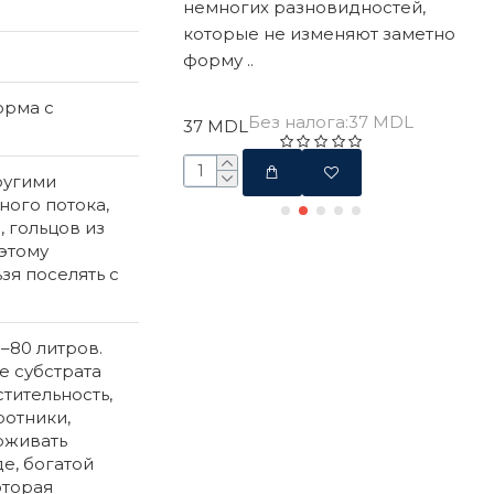
ивостью, но при
немногих разновидностей,
Лил
рится очень красиво
которые не изменяют заметно
пок
форму ..
орма с
40 
 налога:10 MDL
Без налога:37 MDL
37 MDL
ругими
ного потока,
 гольцов из
этому
зя поселять с
–80 литров.
е субстрата
тительность,
ротники,
рживать
е, богатой
оторая