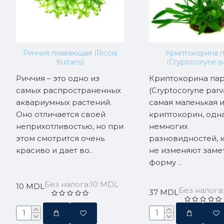
Риччия плавающая (Riccia
Криптокорина п
fluitans)
(Cryptocoryne p
Риччия – это одно из
Криптокорина па
самых распространенных
(Cryptocoryne parva
аквариумных растений.
самая маленькая и
Оно отличается своей
криптокорин, одна
неприхотливостью, но при
немногих
этом смотрится очень
разновидностей, 
красиво и дает во..
не изменяют заме
форму ..
Без налога:10 MDL
10 MDL
Без налога
37 MDL