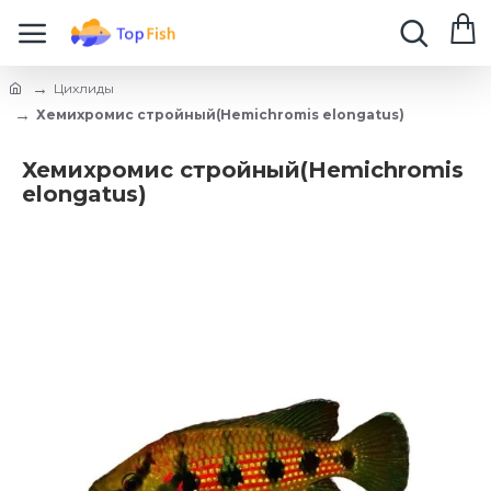
Цихлиды
Хемихромис стройный(Hemichromis elongatus)
Хемихромис стройный(Hemichromis
elongatus)