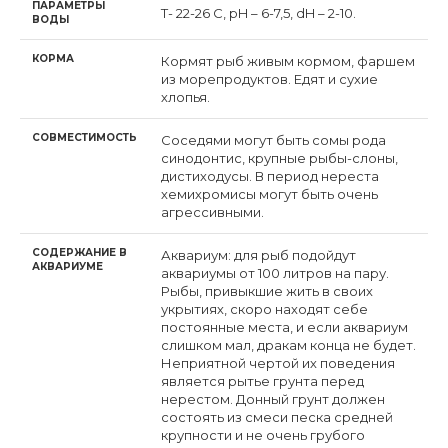
ПАРАМЕТРЫ
Т- 22-26 С, pH – 6-7,5, dH – 2-10.
ВОДЫ
КОРМА
Кормят рыб живым кормом, фаршем
из морепродуктов. Едят и сухие
хлопья.
СОВМЕСТИМОСТЬ
Соседями могут быть сомы рода
синодонтис, крупные рыбы-слоны,
дистиходусы. В период нереста
хемихромисы могут быть очень
агрессивными.
СОДЕРЖАНИЕ В
Аквариум: для рыб подойдут
АКВАРИУМЕ
аквариумы от 100 литров на пару.
Рыбы, привыкшие жить в своих
укрытиях, скоро находят себе
постоянные места, и если аквариум
слишком мал, дракам конца не будет.
Неприятной чертой их поведения
является рытье грунта перед
нерестом. Донный грунт должен
состоять из смеси песка средней
крупности и не очень грубого