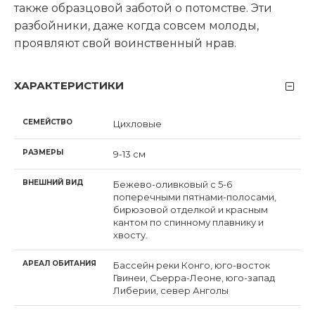
также образцовой заботой о потомстве.
Эти
разбойники, даже когда совсем молоды,
проявляют свой воинственный нрав.
ХАРАКТЕРИСТИКИ
СЕМЕЙСТВО
Цихловые
РАЗМЕРЫ
9-13 см
ВНЕШНИЙ ВИД
Бежево-оливковый с 5-6
поперечными пятнами-полосами,
бирюзовой отделкой и красным
кантом по спинному плавнику и
хвосту.
АРЕАЛ ОБИТАНИЯ
Бассейн реки Конго, юго-восток
Гвинеи, Сьерра-Леоне, юго-запад
Либерии, север Анголы