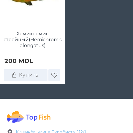
Хемихромис
стройный(Hemichromis
elongatus)
200 MDL
Купить
Кишинёв, улица Буребиста, 112/1