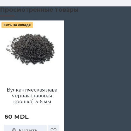
Просмотренные товары
Есть на складе
Вулканическая лава
черная (лавовая
крошка) 3-6 мм
60 MDL
Купить