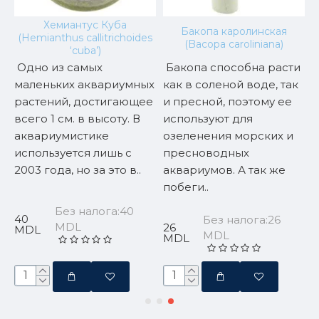
Хемиантус Куба
Бакопа каролинская
(Hemianthus callitrichoides
(Bacopa caroliniana)
‘cuba’)
Одно из самых
Бакопа способна расти
)
маленьких аквариумных
как в соленой воде, так
растений, достигающее
и пресной, поэтому ее
всего 1 см. в высоту. В
используют для
а
аквариумистике
озеленения морских и
а
используется лишь с
пресноводных
2003 года, но за это в..
аквариумов. А так же
побеги..
Без налога:40
40
Без налога:26
MDL
26
MDL
MDL
MDL