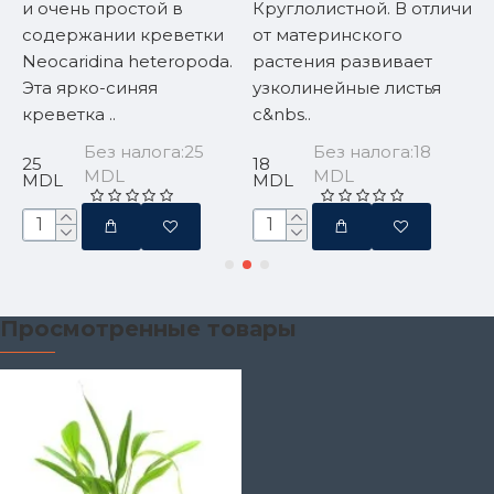
и очень простой в
Круглолистной. В отличие
с
содержании креветки
от материнского
р
Neocaridina heteropoda.
растения развивает
к
Эта ярко-синяя
узколинейные листья
н
креветка ..
с&nbs..
и
Без налога:25
Без налога:18
25
18
3
MDL
MDL
MDL
MDL
Просмотренные товары