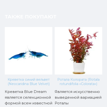
ТАКЖЕ ПОКУПАЮТ
Креветка синий вельвет
Ротала Колората (Rotala
(Neocaridina Blue Velvet)
rotundifolia «Colorata»)
Креветка Blue Dream
Является искусственно
C
является селекционной
выведенной вариацией
о
ь
формой всем известной
Роталы
н