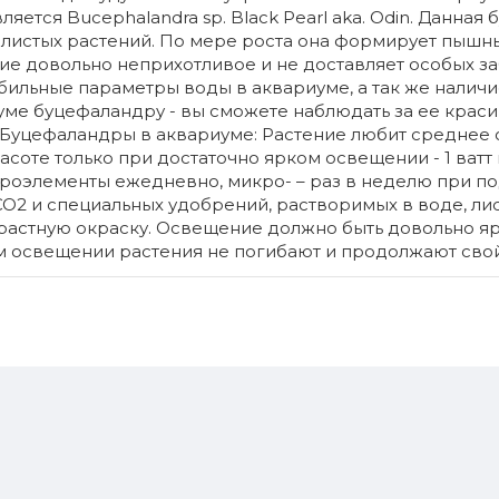
ляется Bucephalandra sp. Black Pearl aka. Odin. Данная
олистых растений. По мере роста она формирует пышн
ние довольно неприхотливое и не доставляет особых заб
ильные параметры воды в аквариуме, а так же наличие
уме буцефаландру - вы сможете наблюдать за ее крас
Буцефаландры в аквариуме: Растение любит среднее
соте только при достаточно ярком освещении - 1 ватт 
кроэлементы ежедневно, микро- – раз в неделю при п
О2 и специальных удобрений, растворимых в воде, лис
растную окраску. Освещение должно быть довольно я
м освещении растения не погибают и продолжают свой