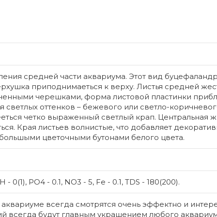
ления средней части аквариума. Этот вид буцефаланд
ерхушка приподнимаеться к верху. Листья средней жес
оченными черешками, форма листовой пластинки приб
я светлых оттенков – бежевого или светло-коричневог
еться четко выраженный светлый крап. Центральная ж
ься. Края листьев волнистые, что добавляет декоратив
ебольшыми цветочными бутонами белого цвета.
H - 0(1), PO4 - 0.1, NO3 - 5, Fe - 0.1, TDS - 180(200).
 аквариуме всегда смотрятся очень эффектно и интере
й всегда будут главным украшением любого аквариум