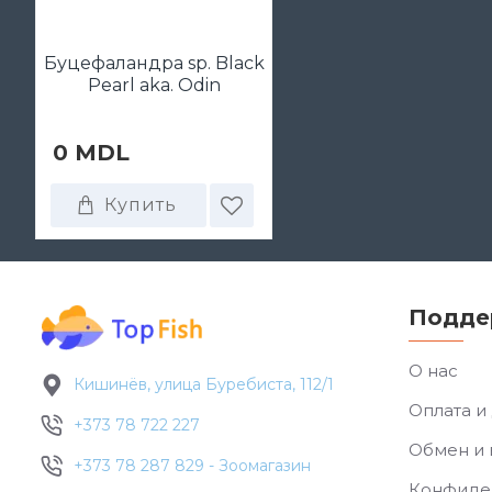
Буцефаландра sp. Black
Pearl aka. Odin
0 MDL
Купить
Подде
О нас
Кишинёв, улица Буребиста, 112/1
Оплата и
+373 78 722 227
Обмен и 
+373 78 287 829 - Зоомагазин
Конфиде