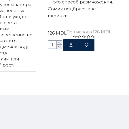
— это способ размножения.
 буцефаландра
Сомик подбрасывает
ые зеленые
икринки..
от в уходе.
 света.
ивым
Без налога:126 MDL
126 MDL
 освещение но
на литр.
одменах воды.
тья
рким или
 рост.