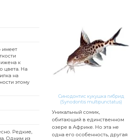
р имеет
ткости
лижена к
о цвета. На
илка на
ности этому
Синодонтис кукушка гибрид
(Synodontis multipunctatus)
Уникальный сомик,
обитающий в единственном
озере в Африке. Но эта не
сно. Редкие,
одна его особенность, другая
а. Одним из