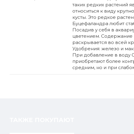
таких редких растений яв
относиться к виду крупн
кусты. Это редкое расте
Буцефаландра любит стаб
Посадив у себя в аквари
цветением. Содержание 
раскрывается во всей кра
Удобрения: железо и ма
При добавление в воду С
приобретают более конт
средним, но и при слабо
ТАКЖЕ ПОКУПАЮТ