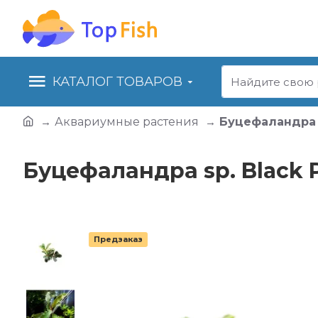
КАТАЛОГ ТОВАРОВ
Аквариумные растения
Буцефаландра sp
Буцефаландра sp. Black P
Предзаказ