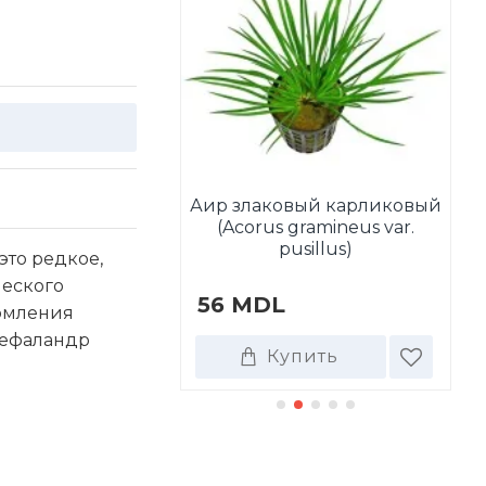
Аир злаковый карликовый
tala wallichii
(Acorus gramineus var.
А
pusillus)
 это редкое,
ческого
DL
56 MDL
4
ормления
цефаландр
Купить
Купить
ТАКЖЕ ПОКУПАЮТ