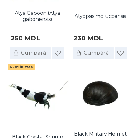
Atya Gaboon (Atya
Atyopsis moluccensis
gabonensis)
250 MDL
230 MDL
Cumpără
Cumpără
Sunt in stoc
Black Military Helmet
Black Crystal Shrimp