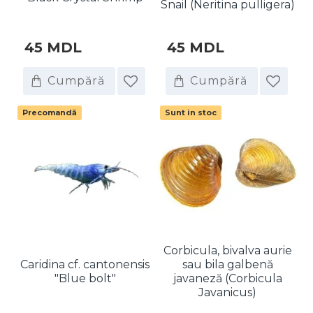
Snail (Neritina pulligera)
45 MDL
45 MDL
Cumpără
Cumpără
Precomandă
Sunt in stoc
Corbicula, bivalva aurie
Caridina cf. cantonensis
sau bila galbenă
"Blue bolt"
javaneză (Corbicula
Javanicus)