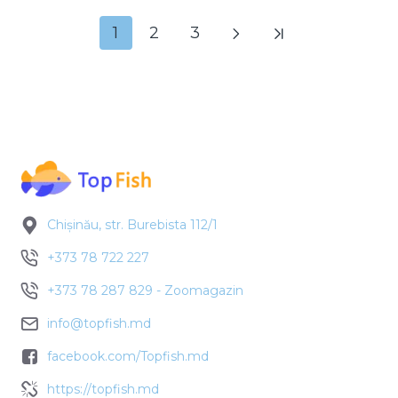
1
2
3
Chișinău, str. Burebista 112/1
+373 78 722 227
+373 78 287 829 - Zoomagazin
info@topfish.md
facebook.com/Topfish.md
https://topfish.md