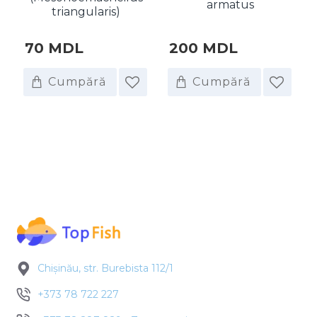
armatus
triangularis)
70 MDL
200 MDL
Cumpără
Cumpără
Chișinău, str. Burebista 112/1
+373 78 722 227