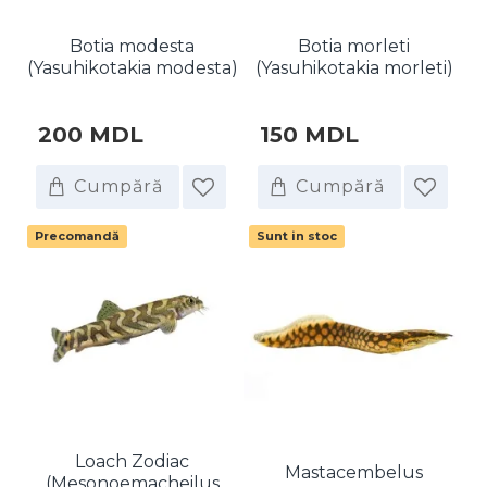
Botia modesta
Botia morleti
(Yasuhikotakia modesta)
(Yasuhikotakia morleti)
200 MDL
150 MDL
Cumpără
Cumpără
Precomandă
Sunt in stoc
Loach Zodiac
Mastacembelus
(Mesonoemacheilus