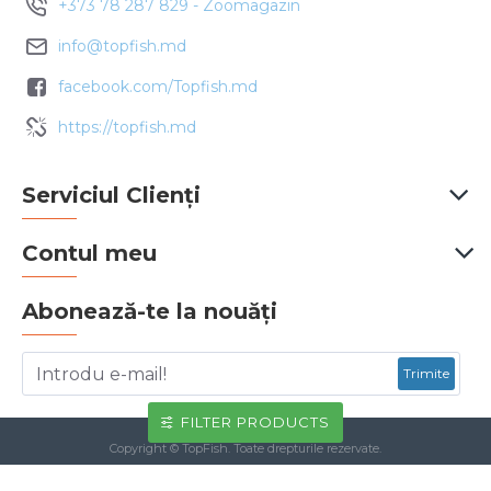
+373 78 287 829 - Zoomagazin
info@topfish.md
facebook.com/Topfish.md
https://topfish.md
Serviciul Clienți
Contul meu
Abonează-te la nouăți
Trimite
FILTER PRODUCTS
Copyright © TopFish. Toate drepturile rezervate.