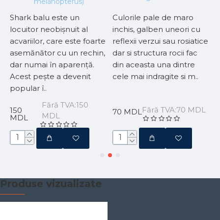
melanopterus)
Shark balu este un
Culorile pale de maro
P
locuitor neobișnuit al
inchis, galben uneori cu
e
 –
acvariilor, care este foarte
reflexii verzui sau rosiatice
c
a
asemănător cu un rechin,
dar si structura rocii fac
a
dar numai în aparență.
din aceasta una dintre
d
Acest pește a devenit
cele mai indragite si m..
a
popular î..
1
Fără TVA:150
L
Fără TVA:70 MDL
150
70 MDL
MDL
MDL
Produse vizualizate