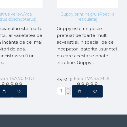
strus yellow/voal
Guppy prinț negru (Poecilia
trus dolichopterus)
reticulata)
variului este foarte
Guppy este un peste
tă, iar varietatea de
preferat de foarte multi
va încânta pe cei mai
acvaristi si, in special, de cei
bitori de apă.
incepatori, datorita usurintei
ncistrus va fi un
cu care acesta se poate
..
intretine. Guppy ..
Fără TVA:70 MDL
Fără TVA:45 MDL
45 MDL