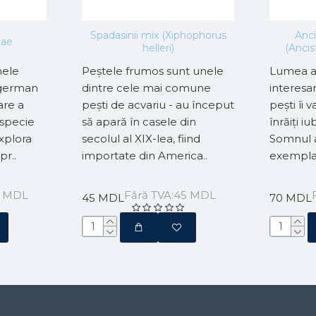
Spadasinii mix (Xiphophorus
Anci
dae
helleri)
(Ancis
mele
Peștele frumos sunt unele
Lumea ac
i german
dintre cele mai comune
interesan
are a
pești de acvariu - au început
pești îi 
 specie
să apară în casele din
înrăiți iu
xplora
secolul al XIX-lea, fiind
Somnul a
pr..
importate din America..
exemplar
5 MDL
Fără TVA:45 MDL
45 MDL
70 MDL