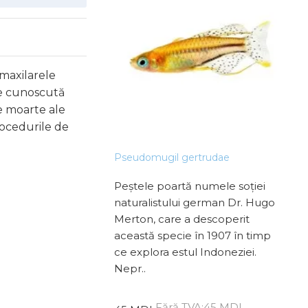
 maxilarele
te cunoscută
e moarte ale
rocedurile de
ed
Pseudomugil gertrudae
Spad
Peștele poartă numele soției
Peșt
naturalistului german Dr. Hugo
cel
Merton, care a descoperit
acva
această specie în 1907 în timp
case
ce explora estul Indoneziei.
impo
ră TVA:66 MDL
Nepr..
45 
Fără TVA:45 MDL