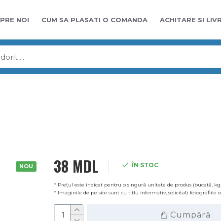
PRE NOI
CUM SA PLASATI O COMANDA
ACHITARE SI LIV
38 MDL
ÎN STOC
NOU
* Prețul este indicat pentru o singură unitate de produs (bucată, kg,
* Imaginile de pe site sunt cu titlu informativ, solicitați fotografiile
Cumpără