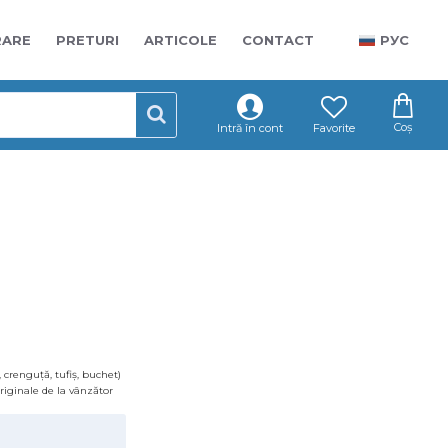
RARE
PRETURI
ARTICOLE
CONTACT
РУС
Coș
Intră în cont
Favorite
DE ASEMENEA CUMPĂRA
 crenguță, tufiș, buchet)
 originale de la vânzător