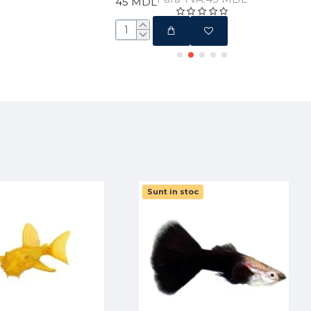
45 MDL
Sunt in stoc