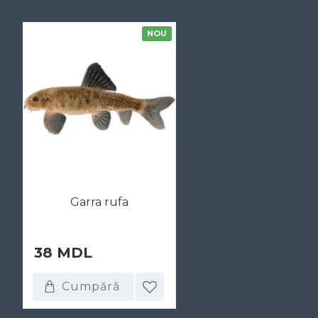
NOU
Garra rufa
38 MDL
Cumpără