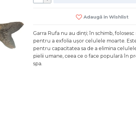
Adaugă in Wishlist
Garra Rufa nu au dinți; în schimb, folosesc
pentru a exfolia ușor celulele moarte. Es
pentru capacitatea sa de a elimina celulel
pielii umane, ceea ce o face populară în p
spa.
Guppy full r
..
Fă
66 MDL