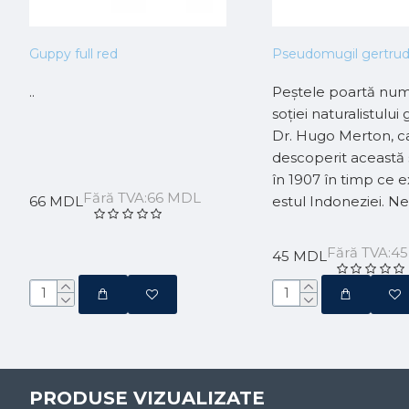
Guppy full red
Pseudomugil gertru
..
Peștele poartă nu
soției naturalistulu
Dr. Hugo Merton, c
descoperit această
în 1907 în timp ce e
Fără TVA:66 MDL
66 MDL
estul Indoneziei. Ne
Fără TVA:4
45 MDL
PRODUSE VIZUALIZATE