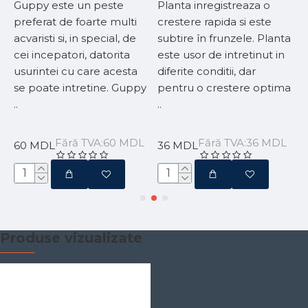
Guppy este un peste
Planta inregistreaza o
..
preferat de foarte multi
crestere rapida si este
acvaristi si, in special, de
subtire în frunzele. Planta
cei incepatori, datorita
este usor de intretinut in
usurintei cu care acesta
diferite conditii, dar
y
se poate intretine. Guppy
pentru o crestere optima
..
..
L
Fără TVA:60 MDL
Fără TVA:36 MDL
60 MDL
36 MDL
Produse vizualizate