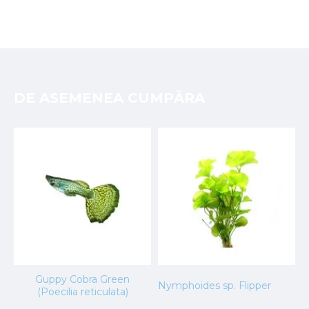
DE ASEMENEA CUMPĂRA
Guppy Cobra Green
Nymphoides sp. Flipper
T
(Poecilia reticulata)