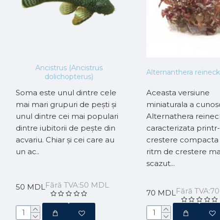
Ancistrus (Ancistrus
Alternanthera reinecki
dolichopterus)
Soma este unul dintre cele
Aceasta versiune
mai mari grupuri de pești și
miniaturala a cunos
unul dintre cei mai populari
Alternathera reineck
dintre iubitorii de pește din
caracterizata printr
acvariu. Chiar și cei care au
crestere compacta 
un ac..
ritm de crestere ma
scazut...
Fără TVA:50 MDL
50 MDL
Fără TVA:7
70 MDL