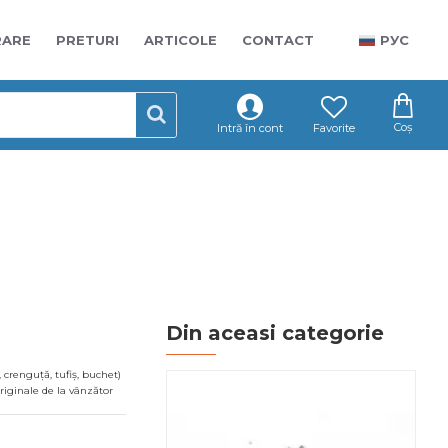
RARE
PRETURI
ARTICOLE
CONTACT
РУС
Coș
Intră în cont
Favorite
Din aceasi categorie
 crenguță, tufiș, buchet)
ă
 originale de la vânzător