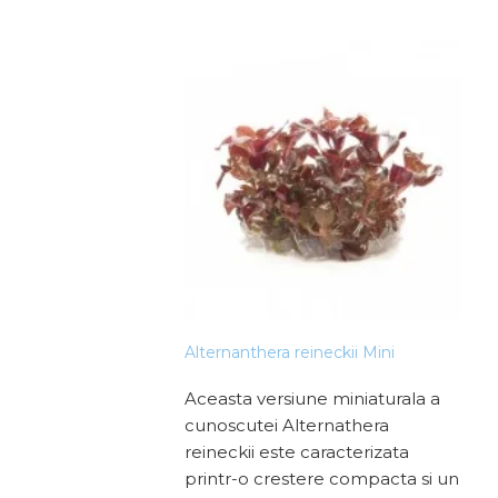
Que
ncistrus dolichopterus)
Alternanthera reineckii Mini
unul dintre cele mai
Aceasta versiune miniaturala a
Aces
i de pești și unul
cunoscutei Alternathera
prin
mai populari dintre
reineckii este caracterizata
cond
 pește din acvariu.
printr-o crestere compacta si un
acva