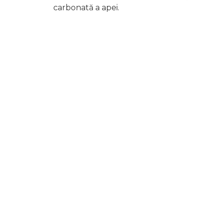
carbonată a apei.
Ancistrus (A
Soma este 
mari grupur
dintre cei 
iubitorii de