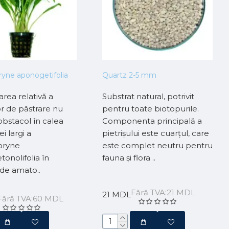
ryne aponogetifolia
Quartz 2-5 mm
rea relativă a
Substrat natural, potrivit
or de păstrare nu
pentru toate biotopurile.
obstacol în calea
Componenta principală a
ei largi a
pietrișului este cuarțul, care
oryne
este complet neutru pentru
onolifolia în
fauna și flora ..
 de amato..
Fără TVA:21 MDL
21 MDL
Fără TVA:60 MDL