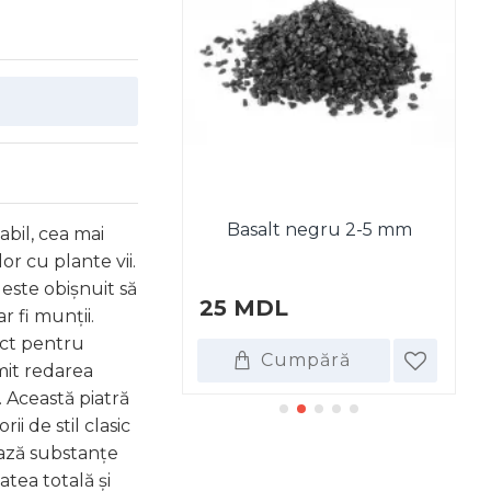
negru 0,8-1,7 mm
Basalt negru 2-5 mm
La
abil, cea mai
r cu plante vii.
este obișnuit să
L
25 MDL
6
r fi munții.
ect pentru
umpără
Cumpără
mit redarea
 Această piatră
i de stil clasic
ază substanțe
atea totală și
DE ASEMENEA CUMPĂRA