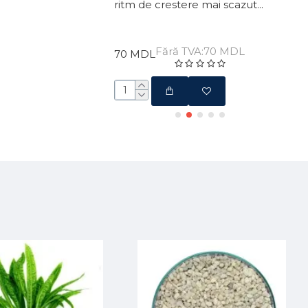
 care au un ac..
ritm de crestere mai scazut...
îngri
ră TVA:50 MDL
Fără TVA:70 MDL
70 MDL
30 