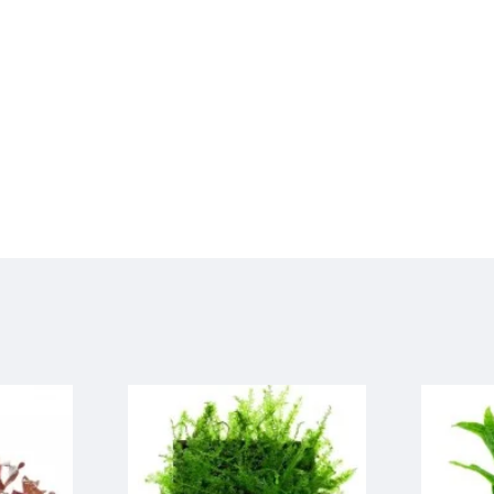
Chiar și cei
Fă
50 MDL