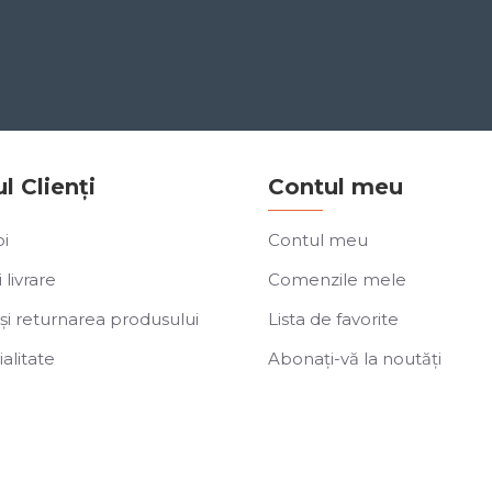
ul Clienți
Contul meu
i
Contul meu
 livrare
Comenzile mele
și returnarea produsului
Lista de favorite
alitate
Abonați-vă la noutăți