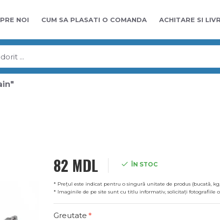
PRE NOI
CUM SA PLASATI O COMANDA
ACHITARE SI LIV
ain"
82 MDL
ÎN STOC
* Prețul este indicat pentru o singură unitate de produs (bucată, kg,
Precomand
* Imaginile de pe site sunt cu titlu informativ, solicitați fotografiile
Greutate