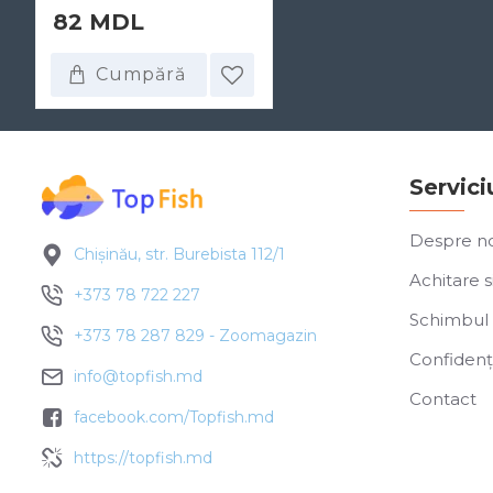
82 MDL
Cumpără
Servici
Despre no
Chișinău, str. Burebista 112/1
Achitare si
+373 78 722 227
Schimbul 
+373 78 287 829 - Zoomagazin
Confidenți
info@topfish.md
Contact
facebook.com/Topfish.md
https://topfish.md