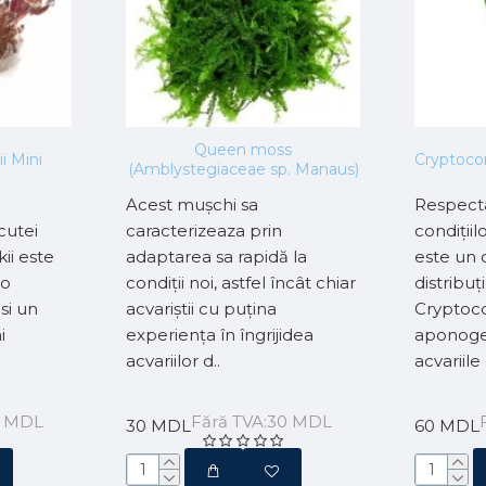
Queen moss
i Mini
Cryptoco
(Amblystegiaceae sp. Manaus)
Acest mușchi sa
Respecta
cutei
caracterizeaza prin
condițiil
ii este
adaptarea sa rapidă la
este un 
-o
condiții noi, astfel încât chiar
distribuți
si un
acvariștii cu puțina
Cryptoc
i
experiența în îngrijidea
aponoget
acvariilor d..
acvariile
0 MDL
Fără TVA:30 MDL
30 MDL
60 MDL