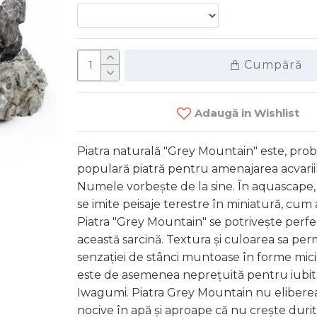
Cumpără
Adaugă in Wishlist
Cuart 
Piatra naturală "Grey Mountain" este, prob
populară piatră pentru amenajarea acvariilo
Numele vorbește de la sine. În aquascape, 
0 MD
se imite peisaje terestre în miniatură, cum a
Piatra "Grey Mountain" se potrivește perf
C
această sarcină. Textura și culoarea sa per
senzației de stânci muntoase în forme mici.
este de asemenea neprețuită pentru iubitori
Iwagumi. Piatra Grey Mountain nu elibere
nocive în apă și aproape că nu crește durit