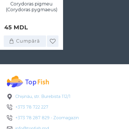
Corydoras pigmeu
(Corydoras pygmaeus)
45 MDL
Cumpără
Chișinău, str. Burebista 112/1
+373 78 722 227
+373 78 287 829 - Zoomagazin
info@topfish.md