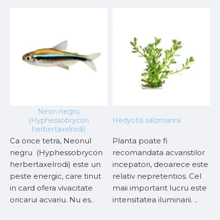
Neon negru
(Hyphessobrycon
Hedyotis salzmannii
L
herbertaxelrodi)
Ca orice tetra, Neonul
Planta poate fi
A
negru (Hyphessobrycon
recomandata acvaristilor
e
herbertaxelrodi) este un
incepatori, deoarece este
c
peste energic, care tinut
relativ nepretentios. Cel
i
in card ofera vivacitate
maii important lucru este
s
oricarui acvariu. Nu es..
intensitatea iluminarii. ..
C
v