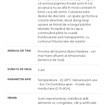
că somnul pigmeu înoată activ în tot
acvariul și nu se află în mod constant în
fund, ca și alți somn. Culoarea este
destul de discretă - un spate gri închis și
o burtă deschisă, două dungi largi
ușoare se întind de-a lungul părților
laterale, începând de la cap și
continuând până la coadă.
Înotătoarele sunt transparente, cu
contururi întunecate ale razelor.
AREALUL DE TRAI
Provine din bazinul râului Madeira - cel
mai mare afluent al Amazonului
(America de Sud)
DURATĂ DE VIAȚĂ
3 ani
PARAMETRII APEI
Temperatura - 22-26°C Valoarea pH-ului
- 6,4–7,4 Duritatea apei - moale sau
mediu tare (2-15 dGH)
HRANA
Sunt nepretențioși, mănâncă atât
alimente vii, congelate, cât și artificiale.