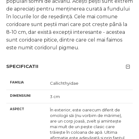
populari somni de acvariu. Acești pești sunt extrem
de apreciați pentru menținerea curată a fundului
în locurile lor de reședință. Cele mai comune
coridoare sunt peștii mari care pot crește până la
8-10 cm, dar există excepții interesante - acestea
sunt coridoare pitice, dintre care cel mai faimos
este numit coridorul pigmeu.
SPECIFICATII
FAMILIA
Callichthyidae
DIMENSIUNI
3 cm
ASPECT
În exterior, este oarecum diferit de
omologii săi (nu vorbim de mărime),
are un corp joasă, zvelt și amintește
mai mult de un pește clasic care
trăiește în coloana de apă. Ultima
afirmație este adevărată și prin faptul