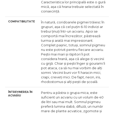
Caracteristica lor principală este o gură
mică, așa că hrana trebuie selectată în
consecință.
COMPATIBILITATE
În natură, coridoarele pigmei trăiesc în
grupuri, așa că cel puțin 6-10 indivizi ar
trebui ținuți într-un acvariu. Apoi se
comportă mai încrezător, păstrează
turma și arată mai impresionant.
Complet pașnic, totuși, somnul pigmeu
nu este potrivit pentru fiecare acvariu.
Peștii mai mari și răpitori îi pot
considera hrană, așa că alege-ți vecinii
cu grijă. Chiar și peștii înger și gourami îi
pot ataca, ca să nu mai vorbim de alți
somni. Vecinii buni vor fi haracin mici,
crapi, creveți mici. De fapt, neon, iris,
rhodostomus și alți pești de școală.
ÎNTREȚINEREA ÎN
Pentru a păstra о grupa mica, este
ACVARIU
suficient un acvariu cu un volum de 40
de litri sau mai mult. Somnul pigmeu
preferă lumina slabă, difuză, un număr
mare de plante acvatice, zgomote și