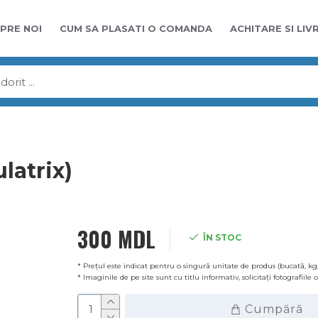
PRE NOI
CUM SA PLASATI O COMANDA
ACHITARE SI LIV
latrix)
300 MDL
ÎN STOC
* Prețul este indicat pentru o singură unitate de produs (bucată, kg,
* Imaginile de pe site sunt cu titlu informativ, solicitați fotografiile
Cumpără