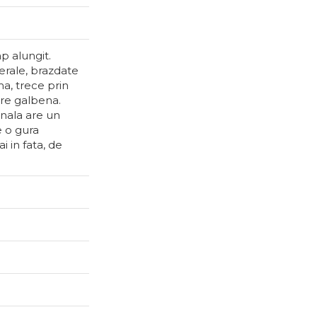
p alungit.
terale, brazdate
ma, trece prin
re galbena.
anala are un
e o gura
i in fata, de