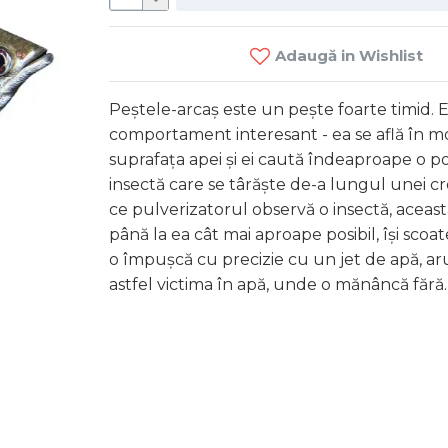
Adaugă in Wishlist
Peștele-arcaș este un pește foarte timid. 
comportament interesant - ea se află în m
suprafața apei și ei caută îndeaproape o pos
insectă care se târăște de-a lungul unei c
ce pulverizatorul observă o insectă, aceast
Bo
până la ea cât mai aproape posibil, își scoat
o împușcă cu precizie cu un jet de apă, a
75 MD
astfel victima în apă, unde o mănâncă fără
C