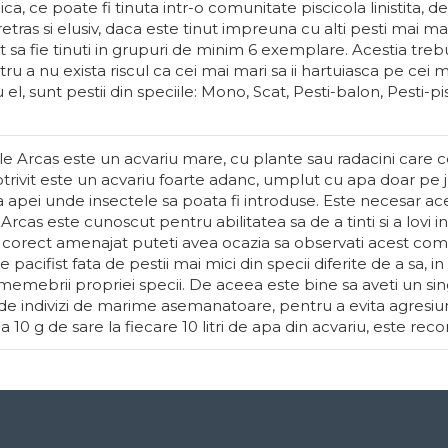
ca, ce poate fi tinuta intr-o comunitate piscicola linistita, d
etras si elusiv, daca este tinut impreuna cu alti pesti mai mar
t sa fie tinuti in grupuri de minim 6 exemplare. Acestia treb
a nu exista riscul ca cei mai mari sa ii hartuiasca pe cei m
el, sunt pestii din speciile: Mono, Scat, Pesti-balon, Pesti-pi
le Arcas este un acvariu mare, cu plante sau radacini care 
potrivit este un acvariu foarte adanc, umplut cu apa doar pe
 apei unde insectele sa poata fi introduse. Este necesar ac
cas este cunoscut pentru abilitatea sa de a tinti si a lovi 
iu corect amenajat puteti avea ocazia sa observati acest c
 pacifist fata de pestii mai mici din specii diferite de a sa, 
e memebrii propriei specii. De aceea este bine sa aveti un si
e indivizi de marime asemanatoare, pentru a evita agresiunil
 10 g de sare la fiecare 10 litri de apa din acvariu, este re