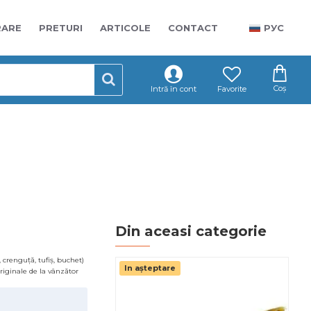
RARE
PRETURI
ARTICOLE
CONTACT
РУС
Coș
Intră în cont
Favorite
Din aceasi categorie
 crenguță, tufiș, buchet)
In așteptare
Pr
 originale de la vânzător