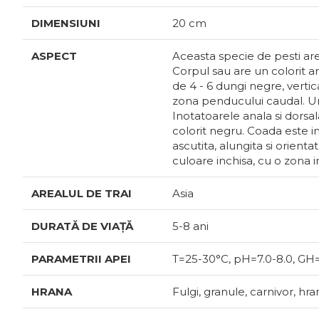
DIMENSIUNI
20 cm
ASPECT
Aceasta specie de pesti are
Corpul sau are un colorit ar
de 4 - 6 dungi negre, vertic
zona penducului caudal. U
Inotatoarele anala si dorsa
colorit negru. Coada este in
ascutita, alungita si orienta
culoare inchisa, cu o zona i
AREALUL DE TRAI
Asia
DURATĂ DE VIAȚĂ
5-8 ani
PARAMETRII APEI
Т=25-30°С, pH=7.0-8.0, GH
HRANA
Fulgi, granule, carnivor, hra