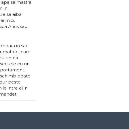
e apa salmastra.
i in
uie sa aiba
ai mici.
sica Arius sau
coboara in sau
 jumatate, care
est spatiu
insectele cu un
omportament.
in schimb poate
ngur peste
e intre ei. n
comandat.