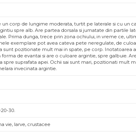
 un corp de lungime moderata, turtit pe laterale si cu un ca
gintiu spre alb. Are partea dorsala si jumatate din partile la
ale. Prima dunga, trece prin zona ochiului, in vreme ce, ulti
nele exemplare pot avea cateva pete neregulate, de culoa
la sunt pozitionate mult mai in spate, pe corp. Inotatoarea 
 forma de evantai si are o culoare argintie, spre galbuie. Ar
ta spre suprafata apei. Ochii sai sunt mari, pozitionati mult ma
nelara invecinata argintie.
=20-30.
na vie, larve, crustacee