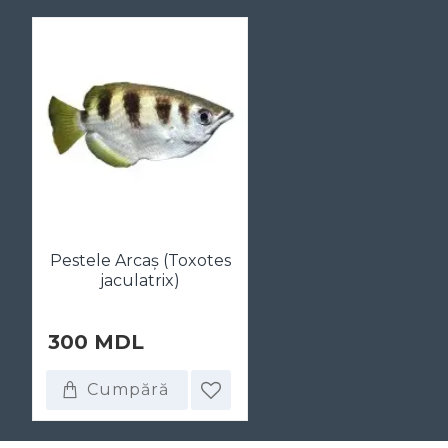
Pestele Arcaș (Toxotes
jaculatrix)
300 MDL
Cumpără