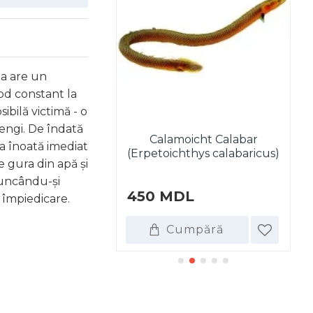
Ea are un
od constant la
ibilă victimă - o
rengi. De îndată
Calamoicht Calabar
a înoată imediat
tia lohachata
(Erpetoichthys calabaricus)
e gura din apă și
runcându-și
L
450 MDL
8
. împiedicare.
umpără
Cumpără