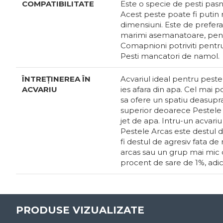
COMPATIBILITATE
Este o specie de pesti pasni
Acest peste poate fi putin r
dimensiuni. Este de prefera
marimi asemanatoare, pentru 
Comapnioni potriviti pentru 
Pesti mancatori de namol.
ÎNTREȚINEREA ÎN
Acvariul ideal pentru peste
ACVARIU
ies afara din apa. Cel mai 
sa ofere un spatiu deasupra
superior deoarece Pestele Ar
jet de apa. Intru-un acvar
Pestele Arcas este destul de
fi destul de agresiv fata d
arcas sau un grup mai mic d
procent de sare de 1%, adica
PRODUSE VIZUALIZATE