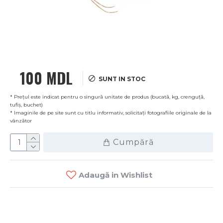
100 MDL
SUNT IN STOC
* Prețul este indicat pentru o singură unitate de produs (bucată, kg, crenguță,
tufiș, buchet)
* Imaginile de pe site sunt cu titlu informativ, solicitați fotografiile originale de la
vânzător
Cumpără
Adaugă in Wishlist