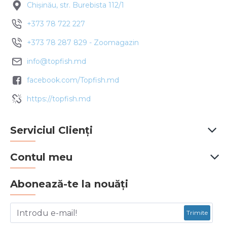
Chișinău, str. Burebista 112/1
+373 78 722 227
+373 78 287 829 - Zoomagazin
info@topfish.md
facebook.com/Topfish.md
https://topfish.md
Serviciul Clienți
Contul meu
Abonează-te la nouăți
Trimite