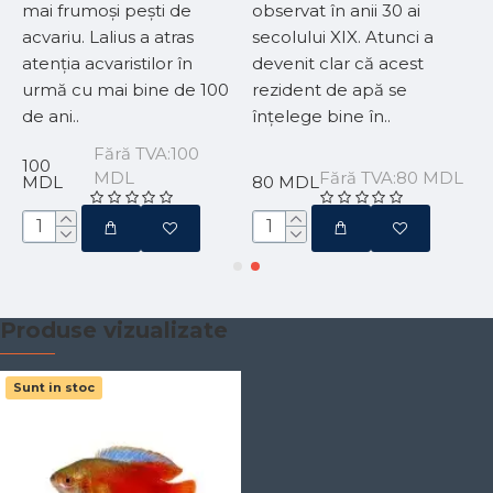
mai frumoși pești de
observat în anii 30 ai
acvariu. Lalius a atras
secolului XIX. Atunci a
atenția acvaristilor în
devenit clar că acest
urmă cu mai bine de 100
rezident de apă se
L
de ani..
înțelege bine în..
Fără TVA:100
100
MDL
Fără TVA:80 MDL
MDL
80 MDL
Produse vizualizate
Sunt in stoc