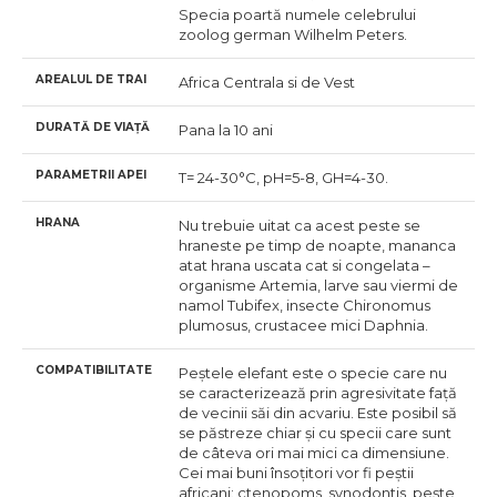
Specia poartă numele celebrului
zoolog german Wilhelm Peters.
AREALUL DE TRAI
Africa Centrala si de Vest
DURATĂ DE VIAȚĂ
Pana la 10 ani
PARAMETRII APEI
T= 24-30°С, pH=5-8, GH=4-30.
HRANA
Nu trebuie uitat ca acest peste se
hraneste pe timp de noapte, mananca
atat hrana uscata cat si congelata –
organisme Artemia, larve sau viermi de
namol Tubifex, insecte Chironomus
plumosus, crustacee mici Daphnia.
COMPATIBILITATE
Peștele elefant este o specie care nu
se caracterizează prin agresivitate față
de vecinii săi din acvariu. Este posibil să
se păstreze chiar și cu specii care sunt
de câteva ori mai mici ca dimensiune.
Cei mai buni însoțitori vor fi peștii
africani: ctenopoms, synodontis, pește