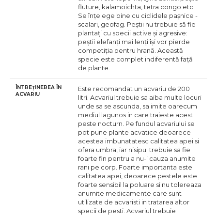
fluture, kalamoichta, tetra congo etc.
Se înțelege bine cu ciclidele pașnice -
scalari, geofag. Peștii nu trebuie să fie
plantați cu specii active și agresive:
peștii elefanți mai lenți își vor pierde
competiția pentru hrană. Această
specie este complet indiferentă față
de plante.
ÎNTREȚINEREA ÎN
Este recomandat un acvariu de 200
ACVARIU
litri. Acvariul trebuie sa aiba multe locuri
unde sa se ascunda, sa imite oarecum
mediul lagunos in care traieste acest
peste nocturn. Pe fundul acvariului se
pot pune plante acvatice deoarece
acestea imbunatatesc calitatea apei si
ofera umbra, iar nisipul trebuie sa fie
foarte fin pentru a nu-i cauza anumite
rani pe corp. Foarte importanta este
calitatea apei, deoarece pestele este
foarte sensibil la poluare si nu tolereaza
anumite medicamente care sunt
utilizate de acvaristi in tratarea altor
specii de pesti. Acvariul trebuie