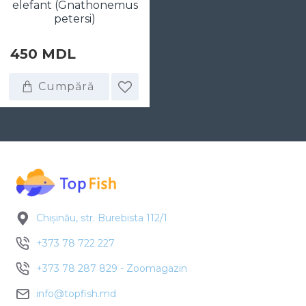
elefant (Gnathonemus
petersi)
450 MDL
Cumpără
Chișinău, str. Burebista 112/1
+373 78 722 227
+373 78 287 829 - Zoomagazin
info@topfish.md