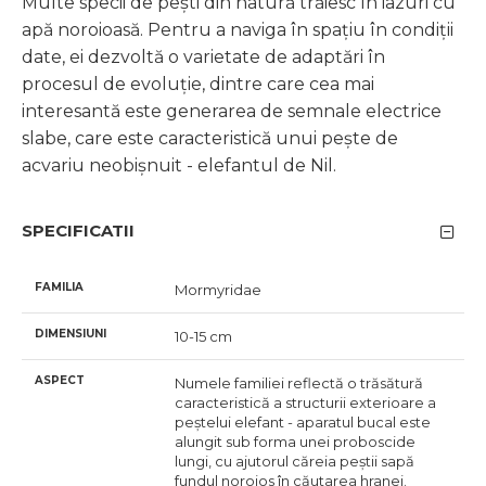
Multe specii de pești din natură trăiesc în iazuri cu
apă noroioasă. Pentru a naviga în spațiu în condiții
date, ei dezvoltă o varietate de adaptări în
procesul de evoluție, dintre care cea mai
interesantă este generarea de semnale electrice
slabe, care este caracteristică unui pește de
acvariu neobișnuit - elefantul de Nil.
SPECIFICATII
FAMILIA
Mormyridae
DIMENSIUNI
10-15 cm
ASPECT
Numele familiei reflectă o trăsătură
caracteristică a structurii exterioare a
peștelui elefant - aparatul bucal este
alungit sub forma unei proboscide
lungi, cu ajutorul căreia peștii sapă
fundul noroios în căutarea hranei.