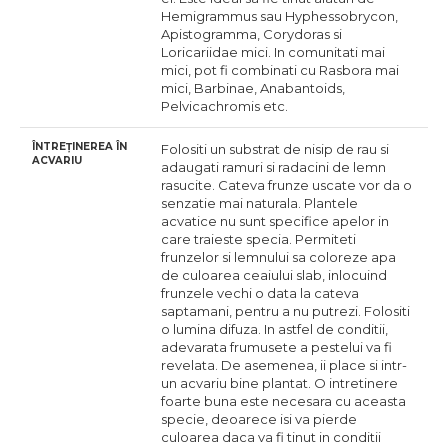
Hemigrammus sau Hyphessobrycon,
Apistogramma, Corydoras si
Loricariidae mici. In comunitati mai
mici, pot fi combinati cu Rasbora mai
mici, Barbinae, Anabantoids,
Pelvicachromis etc.
ÎNTREȚINEREA ÎN
Folositi un substrat de nisip de rau si
ACVARIU
adaugati ramuri si radacini de lemn
rasucite. Cateva frunze uscate vor da o
senzatie mai naturala. Plantele
acvatice nu sunt specifice apelor in
care traieste specia. Permiteti
frunzelor si lemnului sa coloreze apa
de culoarea ceaiului slab, inlocuind
frunzele vechi o data la cateva
saptamani, pentru a nu putrezi. Folositi
o lumina difuza. In astfel de conditii,
adevarata frumusete a pestelui va fi
revelata. De asemenea, ii place si intr-
un acvariu bine plantat. O intretinere
foarte buna este necesara cu aceasta
specie, deoarece isi va pierde
culoarea daca va fi tinut in conditii