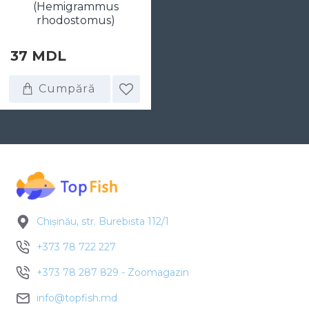
(Hemigrammus
rhodostomus)
37 MDL
Cumpără
Chișinău, str. Burebista 112/1
+373 78 722 227
+373 78 287 829 - Zoomagazin
info@topfish.md