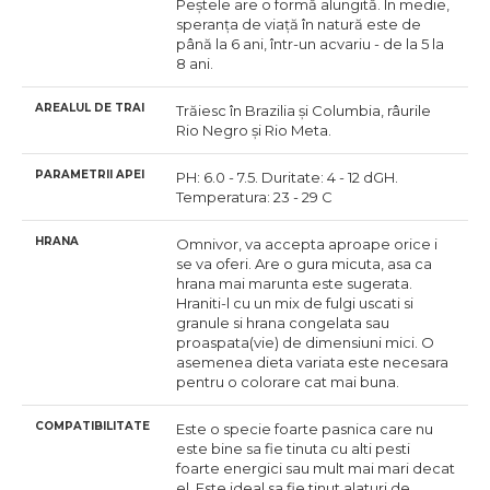
Peștele are o formă alungită. În medie,
speranța de viață în natură este de
până la 6 ani, într-un acvariu - de la 5 la
8 ani.
AREALUL DE TRAI
Trăiesc în Brazilia și Columbia, râurile
Rio Negro și Rio Meta.
PARAMETRII APEI
PH: 6.0 - 7.5. Duritate: 4 - 12 dGH.
Temperatura: 23 - 29 C
HRANA
Omnivor, va accepta aproape orice i
se va oferi. Are o gura micuta, asa ca
hrana mai marunta este sugerata.
Hraniti-l cu un mix de fulgi uscati si
granule si hrana congelata sau
proaspata(vie) de dimensiuni mici. O
asemenea dieta variata este necesara
pentru o colorare cat mai buna.
COMPATIBILITATE
Este o specie foarte pasnica care nu
este bine sa fie tinuta cu alti pesti
foarte energici sau mult mai mari decat
el. Este ideal sa fie tinut alaturi de