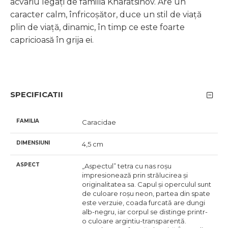
acvariu legați de familia Kharatsinov. Are un
caracter calm, înfricoșător, duce un stil de viață
plin de viață, dinamic, în timp ce este foarte
capricioasă în grija ei.
SPECIFICATII
FAMILIA
Caracidae
DIMENSIUNI
4,5 cm
ASPECT
„Aspectul” tetra cu nas roșu
impresionează prin strălucirea și
originalitatea sa. Capul și operculul sunt
de culoare roșu neon, partea din spate
este verzuie, coada furcată are dungi
alb-negru, iar corpul se distinge printr-
o culoare argintiu-transparentă.