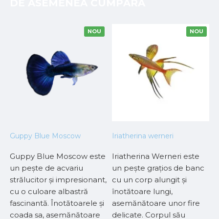
DE ASEMENEA CUMPĂRA
NOU
NOU
Guppy Blue Moscow
Iriatherina werneri
N
Guppy Blue Moscow este
Iriatherina Werneri este
..
un pește de acvariu
un pește grațios de banc
strălucitor și impresionant,
cu un corp alungit și
cu o culoare albastră
înotătoare lungi,
fascinantă. Înotătoarele și
asemănătoare unor fire
coada sa, asemănătoare
delicate. Corpul său
L