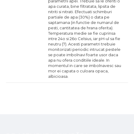
parametrii apei. Trebuie sa le oferiti o
apa curata, bine filtratata, lipsita de
nitriti si nitrati. Efectuati schimburi
partiale de apa (30%) o data pe
saptamana (in functie de numarul de
pesti, cantitatea de hrana oferita).
Temperatura medie se fie cuprinsa
intre 24o si 26o Celsius, iar pH-ul sa fie
neutru (7). Acesti parametri trebuie
monitorizati periodic intrucat pestele
se poate imbolnavi foarte usor daca
apa nu ofera conditiile ideale. In
momentul in care se imbolnavesc sau
mor ei capata o culoara opaca,
albicioasa.