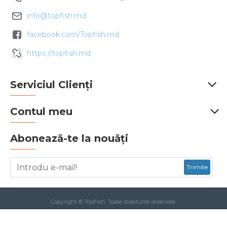
info@topfish.md
facebook.com/Topfish.md
https://topfish.md
Serviciul Clienți
Contul meu
Abonează-te la nouăți
Trimite
Copyright © TopFish. Toate drepturile rezervate.
Acest site este protejat prin reCAPTCHA și se aplică
Politica de confidențialitate
și