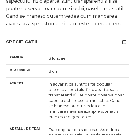
aspectului fizic aparte: sunt transparenti si li se
poate observa doar capul si ochii, oasele, mustatile.
Cand se hranesc putem vedea cum mancarea
avanseaza spre stomac si cum este digerata lent.
SPECIFICATII
FAMILIA
Siluridae
DIMENSIUNI
8 cm
ASPECT
In acvaristica sunt foarte populari
datorita aspectului fizic aparte: sunt
transparenti si li se poate observa doar
capul si ochii, oasele, mustatile. Cand
se hranesc putem vedea cum
mancarea avanseaza spre stomac si
cum este digerata lent.
AREALUL DE TRAI
Este originar din sud- estul Asiei: India