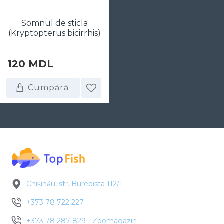
Somnul de sticla
(Kryptopterus bicirrhis)
120 MDL
Cumpără
Chișinău, str. Burebista 112/1
+373 78 722 227
+373 78 287 829 - Zoomagazin