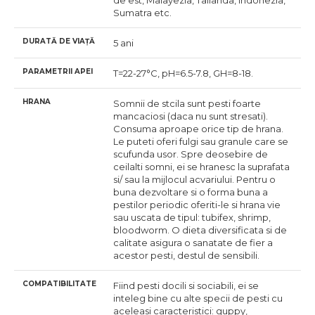
de est, Malayezia, Tailanda, Indonezia,
Sumatra etc.
DURATĂ DE VIAȚĂ
5 ani
PARAMETRII APEI
Т=22-27°С, pH=6.5-7.8, GH=8-18.
HRANA
Somnii de stcila sunt pesti foarte
mancaciosi (daca nu sunt stresati).
Consuma aproape orice tip de hrana.
Le puteti oferi fulgi sau granule care se
scufunda usor. Spre deosebire de
ceilalti somni, ei se hranesc la suprafata
si/ sau la mijlocul acvariului. Pentru o
buna dezvoltare si o forma buna a
pestilor periodic oferiti-le si hrana vie
sau uscata de tipul: tubifex, shrimp,
bloodworm. O dieta diversificata si de
calitate asigura o sanatate de fier a
acestor pesti, destul de sensibili.
COMPATIBILITATE
Fiind pesti docili si sociabili, ei se
inteleg bine cu alte specii de pesti cu
aceleasi caracteristici: guppy,