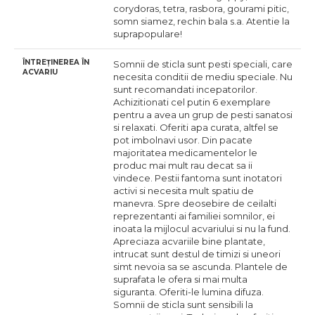
corydoras, tetra, rasbora, gourami pitic,
somn siamez, rechin bala s.a. Atentie la
suprapopulare!
ÎNTREȚINEREA ÎN
Somnii de sticla sunt pesti speciali, care
ACVARIU
necesita conditii de mediu speciale. Nu
sunt recomandati incepatorilor.
Achizitionati cel putin 6 exemplare
pentru a avea un grup de pesti sanatosi
si relaxati. Oferiti apa curata, altfel se
pot imbolnavi usor. Din pacate
majoritatea medicamentelor le
produc mai mult rau decat sa ii
vindece. Pestii fantoma sunt inotatori
activi si necesita mult spatiu de
manevra. Spre deosebire de ceilalti
reprezentanti ai familiei somnilor, ei
inoata la mijlocul acvariului si nu la fund.
Apreciaza acvariile bine plantate,
intrucat sunt destul de timizi si uneori
simt nevoia sa se ascunda. Plantele de
suprafata le ofera si mai multa
siguranta. Oferiti-le lumina difuza.
Somnii de sticla sunt sensibili la