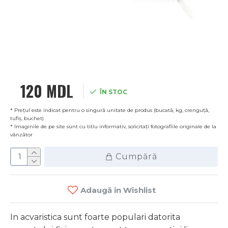
120 MDL
ÎN STOC
* Prețul este indicat pentru o singură unitate de produs (bucată, kg, crenguță,
tufiș, buchet)
* Imaginile de pe site sunt cu titlu informativ, solicitați fotografiile originale de la
vânzător
Cumpără
Adaugă in Wishlist
In acvaristica sunt foarte populari datorita