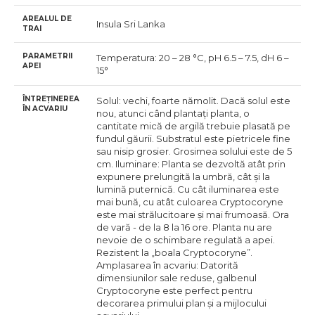
AREALUL DE
Insula Sri Lanka
TRAI
PARAMETRII
Temperatura: 20 – 28 °C, pH 6.5 – 7.5, dH 6 –
APEI
15°
ÎNTREȚINEREA
Solul: vechi, foarte nămolit. Dacă solul este
ÎN ACVARIU
nou, atunci când plantați planta, o
cantitate mică de argilă trebuie plasată pe
fundul găurii. Substratul este pietricele fine
sau nisip grosier. Grosimea solului este de 5
cm. Iluminare: Planta se dezvoltă atât prin
expunere prelungită la umbră, cât și la
lumină puternică. Cu cât iluminarea este
mai bună, cu atât culoarea Cryptocoryne
este mai strălucitoare și mai frumoasă. Ora
de vară - de la 8 la 16 ore. Planta nu are
nevoie de o schimbare regulată a apei.
Rezistent la „boala Cryptocoryne”.
Amplasarea în acvariu: Datorită
dimensiunilor sale reduse, galbenul
Cryptocoryne este perfect pentru
decorarea primului plan și a mijlocului