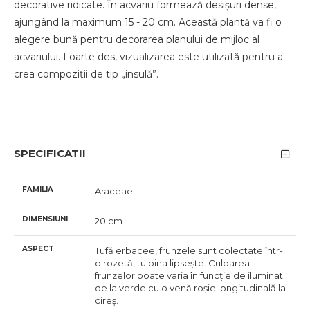
decorative ridicate. În acvariu formează desișuri dense,
ajungând la maximum 15 - 20 cm. Această plantă va fi o
alegere bună pentru decorarea planului de mijloc al
acvariului. Foarte des, vizualizarea este utilizată pentru a
crea compoziții de tip „insulă”.
SPECIFICATII
FAMILIA
Araceae
DIMENSIUNI
20 cm
ASPECT
Tufă erbacee, frunzele sunt colectate într-
o rozetă, tulpina lipsește. Culoarea
frunzelor poate varia în funcție de iluminat:
de la verde cu o venă roșie longitudinală la
cireș.