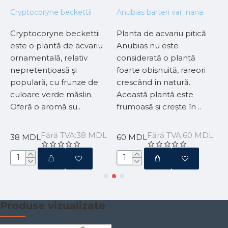
Cryptocoryne beckettii
Anubias barteri var. nana
C
Cryptocoryne beckettii
Planta de acvariu pitică
S
e
este o plantă de acvariu
Anubias nu este
t
e
ornamentală, relativ
considerată o plantă
s
nepretențioasă și
foarte obișnuită, rareori
s
populară, cu frunze de
crescând în natură.
C
.
culoare verde măslin.
Această plantă este
p
Oferă o aromă su..
frumoasă și crește în ..
p
Fără TVA:38 MDL
Fără TVA:60 MDL
38 MDL
60 MDL
Produse vizualizate