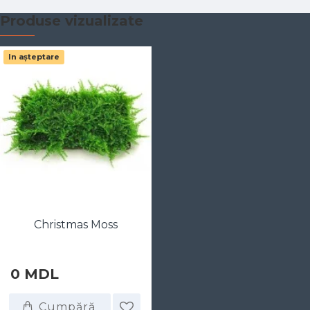
Produse vizualizate
In așteptare
Christmas Moss
0 MDL
Cumpără