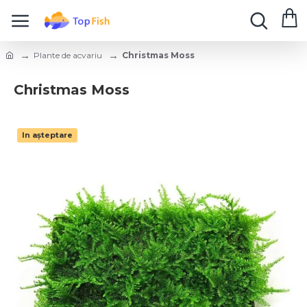
Plante de acvariu
Christmas Moss
Christmas Moss
In așteptare