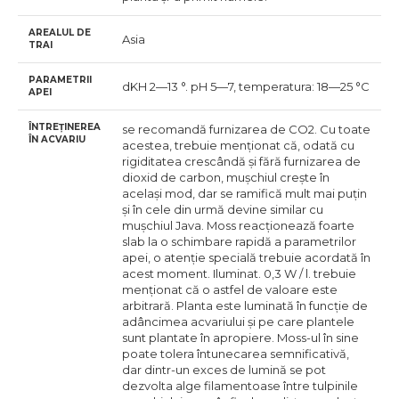
AREALUL DE
Asia
TRAI
PARAMETRII
dKH 2—13 °. pH 5—7, temperatura: 18—25 °C
APEI
ÎNTREȚINEREA
se recomandă furnizarea de CO2. Cu toate
ÎN ACVARIU
acestea, trebuie menționat că, odată cu
rigiditatea crescândă și fără furnizarea de
dioxid de carbon, mușchiul crește în
același mod, dar se ramifică mult mai puțin
și în cele din urmă devine similar cu
mușchiul Java. Moss reacționează foarte
slab la o schimbare rapidă a parametrilor
apei, o atenție specială trebuie acordată în
acest moment. Iluminat. 0,3 W / l. trebuie
menționat că o astfel de valoare este
arbitrară. Planta este luminată în funcție de
adâncimea acvariului și pe care plantele
sunt plantate în apropiere. Moss-ul în sine
poate tolera întunecarea semnificativă,
dar dintr-un exces de lumină se pot
dezvolta alge filamentoase între tulpinile