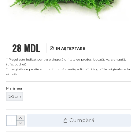
28 MDL
IN AȘTEPTARE
* Prețul este indicat pentru o singură unitate de produs (bucată, kg, crenguță,
tufiș, buchet)
* Imaginile de pe site sunt cu titlu informativ, solicitați fotografiile originale de la
vânzător
Marimea
5x5 cm
Cumpără