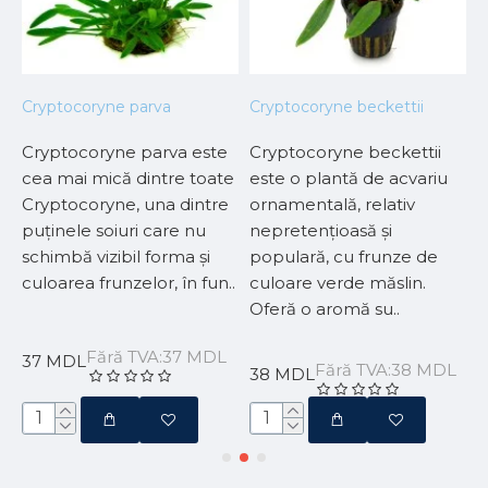
Cryptocoryne parva
Cryptocoryne beckettii
A
Cryptocoryne parva este
Cryptocoryne beckettii
P
cea mai mică dintre toate
este o plantă de acvariu
A
Cryptocoryne, una dintre
ornamentală, relativ
c
puținele soiuri care nu
nepretențioasă și
f
schimbă vizibil forma și
populară, cu frunze de
c
culoarea frunzelor, în fun..
culoare verde măslin.
A
Oferă o aromă su..
f
Fără TVA:37 MDL
37 MDL
Fără TVA:38 MDL
38 MDL
6