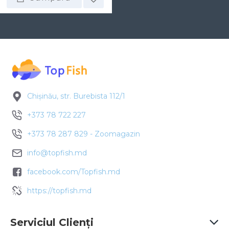
Chișinău, str. Burebista 112/1
+373 78 722 227
+373 78 287 829 - Zoomagazin
info@topfish.md
facebook.com/Topfish.md
https://topfish.md
Serviciul Clienți