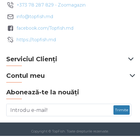
+373 78 287 829 - Zoomagazin
info@topfish.md
facebook.com/Topfish.md
https://topfish.md
Serviciul Clienți
Contul meu
Abonează-te la nouăți
Trimite
Copyright © TopFish. Toate drepturile rezervate.