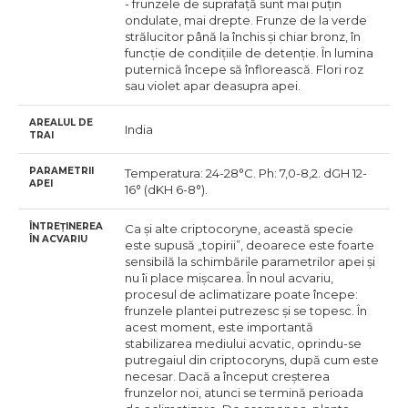
- frunzele de suprafață sunt mai puțin
ondulate, mai drepte. Frunze de la verde
strălucitor până la închis și chiar bronz, în
funcție de condițiile de detenție. În lumina
puternică începe să înflorească. Flori roz
sau violet apar deasupra apei.
AREALUL DE
India
TRAI
PARAMETRII
Temperatura: 24-28°С. Ph: 7,0-8,2. dGH 12-
APEI
16° (dKH 6-8°).
ÎNTREȚINEREA
Ca și alte criptocoryne, această specie
ÎN ACVARIU
este supusă „topirii”, deoarece este foarte
sensibilă la schimbările parametrilor apei și
nu îi place mișcarea. În noul acvariu,
procesul de aclimatizare poate începe:
frunzele plantei putrezesc și se topesc. În
acest moment, este importantă
stabilizarea mediului acvatic, oprindu-se
putregaiul din criptocoryns, după cum este
necesar. Dacă a început creșterea
frunzelor noi, atunci se termină perioada