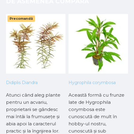
DE ASEMENEA CUMPĂRA
Precomandă
Didiplis Diandra
Hygrophila corymbosa
H
Atunci când aleg plante
Această formă cu frunze
E
pentru un acvariu,
late de Hygrophila
p
proprietarii se gândesc
corymbosa este
d
mai întâi la frumusețe și
cunoscută de mult în
a
abia apoi la caracterul
hobby-ul nostru,
D
.
practic și la îngrijirea lor.
cunoscută și sub
r