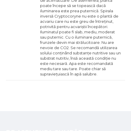
de aclimatizare. De asemenea, planta
poate începe să se topească dacă
iluminarea este prea puternică. Spirala
inversă Cryptocoryne nu este o plantă de
acvariu care nu este greu de întreținut,
potrivită pentru acvariștii începători.
Iluminatul poate fi slab, mediu, moderat
sau puternic. Cu o iluminare puternică,
frunzele devin mai strălucitoare. Nu are
nevoie de CO2. Se recomandă utilizarea
solului conținând substanțe nutritive sau un
substrat nutritiv, însă această condiție nu
este necesară. Apa este recomandată
mediu tare sau tare. Poate chiar să
supraviețuiască în apă salubre.