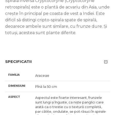
Spirala inversă Cryptocoryne (Cryptocoryne
retrospiralis) este o plantă de acvariu din Asia, unde
crește în principal pe coasta de vest a Indiei. Este
dificil să distingi cripto-spirala spate de spirală,
deoarece ambele sunt similare, cu frunze dure. Și
totuși, acestea sunt plante diferite.
SPECIFICATII
FAMILIA
Araceae
DIMENSIUNI
Pînă la 50 cm
ASPECT
Aspectul este foarte interesant, frunzele
sunt lungi și înguste, ca niște panglici care
arată ca o trestie cu o textură completă,
par cătite, ondulate, se pot răsuci în spirale