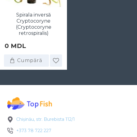
Spirala inversă
Cryptocoryne
(Cryptocoryne
retrospiralis)
0 MDL
Cumpără
Chișinău, str. Burebista 112/1
+373 78 722 227