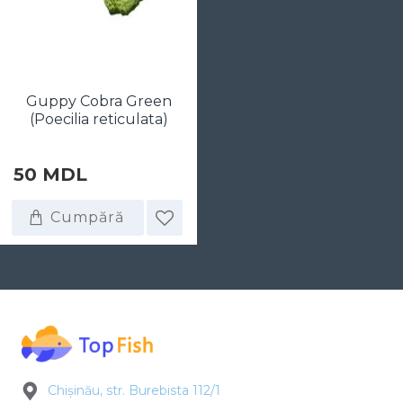
Guppy Cobra Green
(Poecilia reticulata)
50 MDL
Cumpără
Chișinău, str. Burebista 112/1