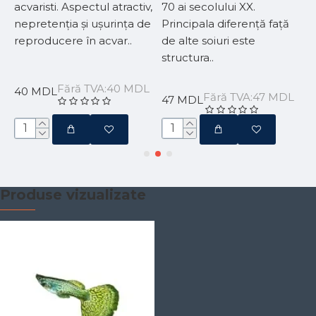
acvaristi. Aspectul atractiv,
70 ai secolului XX.
i
nepretenția și ușurința de
Principala diferență față
s
y
reproducere în acvar..
de alte soiuri este
C
structura..
v
Fără TVA:40 MDL
40 MDL
L
Fără TVA:47 MDL
47 MDL
Produse vizualizate