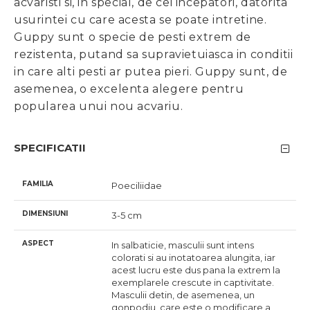
acvaristi si, in special, de cei incepatori, datorita
usurintei cu care acesta se poate intretine.
Guppy sunt o specie de pesti extrem de
rezistenta, putand sa supravietuiasca in conditii
in care alti pesti ar putea pieri. Guppy sunt, de
asemenea, o excelenta alegere pentru
popularea unui nou acvariu.
SPECIFICATII
FAMILIA
Poeciliidae
DIMENSIUNI
3-5 cm
ASPECT
In salbaticie, masculii sunt intens
colorati si au inotatoarea alungita, iar
acest lucru este dus pana la extrem la
exemplarele crescute in captivitate.
Masculii detin, de asemenea, un
gonpodiu, care este o modificare a