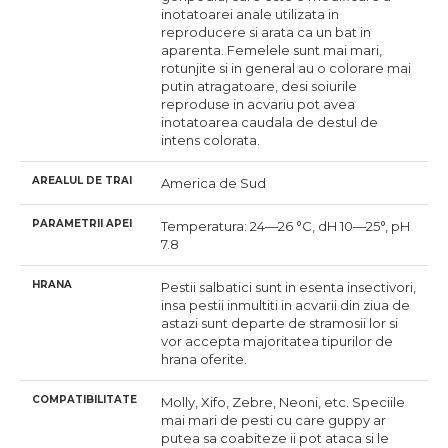
inotatoarei anale utilizata in
reproducere si arata ca un bat in
aparenta. Femelele sunt mai mari,
rotunjite si in general au o colorare mai
putin atragatoare, desi soiurile
reproduse in acvariu pot avea
inotatoarea caudala de destul de
intens colorata.
AREALUL DE TRAI
America de Sud
PARAMETRII APEI
Temperatura: 24—26 °C, dH 10—25°, pH
7.8
HRANA
Pestii salbatici sunt in esenta insectivori,
insa pestii inmultiti in acvarii din ziua de
astazi sunt departe de stramosii lor si
vor accepta majoritatea tipurilor de
hrana oferite.
COMPATIBILITATE
Molly, Xifo, Zebre, Neoni, etc. Speciile
mai mari de pesti cu care guppy ar
putea sa coabiteze ii pot ataca si le