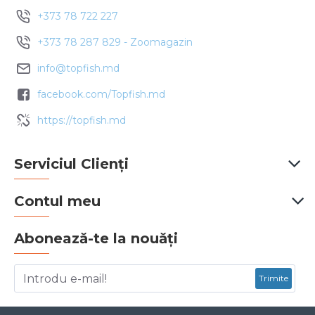
+373 78 722 227
+373 78 287 829 - Zoomagazin
info@topfish.md
facebook.com/Topfish.md
https://topfish.md
Serviciul Clienți
Contul meu
Abonează-te la nouăți
Trimite