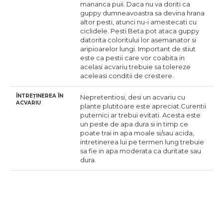
mananca puii. Daca nu va doriti ca
guppy dumneavoastra sa devina hrana
altor pesti, atunci nu-i amestecati cu
ciclidele. Pesti Beta pot ataca guppy
datorita coloritului lor asemanator si
aripioarelor lungi. Important de stiut
este ca pestii care vor coabita in
acelasi acvariu trebuie sa tolereze
aceleasi conditii de crestere.
ÎNTREȚINEREA ÎN
Nepretentiosi, desi un acvariu cu
ACVARIU
plante plutitoare este apreciat.Curentii
puternici ar trebui evitati. Acesta este
un peste de apa dura si in timp ce
poate trai in apa moale si/sau acida,
intretinerea lui pe termen lung trebuie
sa fie in apa moderata ca duritate sau
dura.