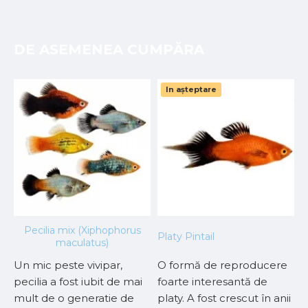
DE ASEMENEA CUMPĂRA
In așteptare
Pecilia mix (Xiphophorus
Platy Pintail
L
maculatus)
Un mic peste vivipar,
O formă de reproducere
A
pecilia a fost iubit de mai
foarte interesantă de
e
mult de o generatie de
platy. A fost crescut în anii
c