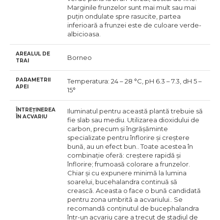
Marginile frunzelor sunt mai mult sau mai
puțin ondulate spre rasucite, partea
inferioară a frunzei este de culoare verde-
albicioasa.
AREALUL DE
Borneo
TRAI
PARAMETRII
Temperatura: 24 – 28 °C, pH 6.3 – 7.3, dH 5 –
APEI
15°
ÎNTREȚINEREA
Iluminatul pentru această plantă trebuie să
ÎN ACVARIU
fie slab sau mediu. Utilizarea dioxidului de
carbon, precum și îngrășăminte
specializate pentru înflorire și creștere
bună, au un efect bun.. Toate acestea în
combinație oferă: creștere rapidă și
înflorire; frumoasă colorare a frunzelor.
Chiar și cu expunere minimă la lumina
soarelui, bucehalandra continuă să
crească. Aceasta o face o bună candidată
pentru zona umbrită a acvariului.. Se
recomandă conținutul de bucephalandra
într-un acvariu care a trecut de stadiul de