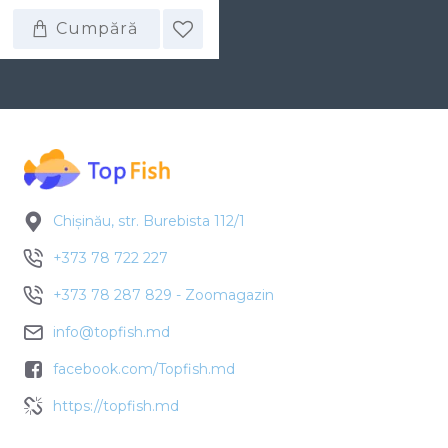
Cumpără
Chișinău, str. Burebista 112/1
+373 78 722 227
+373 78 287 829 - Zoomagazin
info@topfish.md
facebook.com/Topfish.md
https://topfish.md