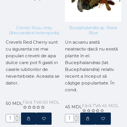
Creveți Roșu cireș
Bucephalandra sp. Shine
L
(Neocaridina heteropoda)
Blue
Crevetii Red Cherry sunt
Un acvariu arată
L
cu siguranta cei mai
neatractiv dacă nu există
o
ă
populari creveti de apa
plante în el.
c
dulce care pot fi gasiti in
Bucephalandras (lat.
e
de
casele iubitorilor de
Bucephalandra) relativ
l
nevertebrate. Aceasta se
recent a început să
c
dator..
câștige popularitate. În
c
cond..
L
Fără TVA:50 MDL
50 MDL
2
Fără TVA:45 MDL
45 MDL