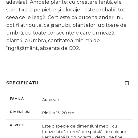
adevărat. Ambele plante: cu creștere lentă, ele
sunt fixate pe pietre și blocaje - este probabil tot
ceea ce le leagă. Cert este că bucehalanderii nu
pot fi atribuite, ca și anubii, plantelor iubitoare de
umbră, cu toate consecințele care urmează:
plantă la umbră, cantitatea minimă de
îngrășământ, absența de CO2.
SPECIFICATII
FAMILIA
Araceae
DIMENSIUNI
Pînă la 15- 20 cm
ASPECT
Este o specie de dimensiuni medii, cu
frunze late în formă de spatulă, de culoare
verde până la brun-verzui, destul de fine.