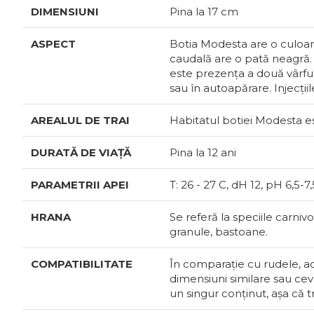
DIMENSIUNI
Pina la 17 cm
ASPECT
Botia Modesta are o culoare
caudală are o pată neagră. 
este prezența a două vârfuri
sau în autoapărare. Injecți
AREALUL DE TRAI
Habitatul botiei Modesta e
DURATĂ DE VIAȚĂ
Pina la 12 ani
PARAMETRII APEI
Т: 26 - 27 С, dH 12, pH 6,5-7,
HRANA
Se referă la speciile carniv
granule, bastoane.
COMPATIBILITATE
În comparație cu rudele, ace
dimensiuni similare sau ce
un singur conținut, așa că t