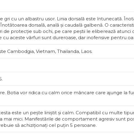
 gri cu un albastru usor. Linia dorsală este întunecată. Îno
Înotătoarea dorsală, anală și caudală galbenă. O caracteristi
 de protecție sub ochi, pe care peștii le eliberează atunci câ
ile cu aceste vârfuri sunt dureroase, dar inofensive pentru o
ste Cambodgia, Vietnam, Thailanda, Laos.
5.
Botia mo
ore. Botia vor ridica cu calm orice mâncare care ajunge la fun
..
sta este un pește liniștit și calm. Compatibil cu multe tipur
va mai mici. Manifestările de comportament agresiv sunt pos
rebuie să achiziționați cel puțin 5 persoane.