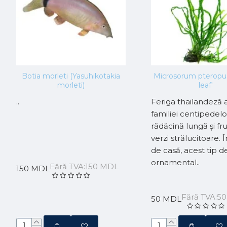
Botia morleti (Yasuhikotakia
Microsorum pteropus
morleti)
leaf'
..
Feriga thailandeză 
familiei centipedelo
rădăcină lungă și fr
verzi strălucitoare. Î
de casă, acest tip d
ornamental..
Fără TVA:150 MDL
150 MDL
Fără TVA:5
50 MDL