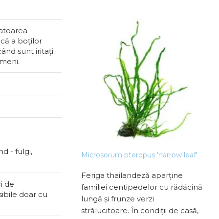
tatoarea
că a boților
nd sunt iritați
ameni.
rleti (Yasuhikotakia
d - fulgi,
Microsorum pteropus 'narrow leaf'
Echi
morleti)
Feriga thailandeză aparține
Ech
i de
familiei centipedelor cu rădăcină
prod
ibile doar cu
lungă și frunze verzi
arti
strălucitoare. În condiții de casă,
cu 