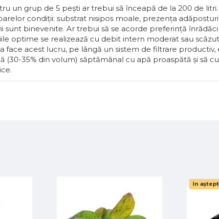
ru un grup de 5 pești ar trebui să înceapă de la 200 de litri
Fă
150 MDL
arelor condiții: substrat nisipos moale, prezența adăposturil
ii sunt binevenite. Ar trebui să se acorde preferință înrădăcin
ile optime se realizează cu debit intern moderat sau scăzut
a face acest lucru, pe lângă un sistem de filtrare productiv,
apă (30-35% din volum) săptămânal cu apă proaspătă și să cu
ice.
In aștep