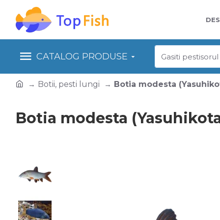
DES
CATALOG PRODUSE
Botii, pesti lungi
Botia modesta (Yasuhiko
Botia modesta (Yasuhikot