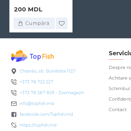
200 MDL
Cumpără
Servici
Despre no
Chișinău, str. Burebista 112/1
Achitare si
+373 78 722 227
Schimbul 
+373 78 287 829 - Zoomagazin
Confidenți
info@topfish.md
Contact
facebook.com/Topfish.md
https://topfish.md