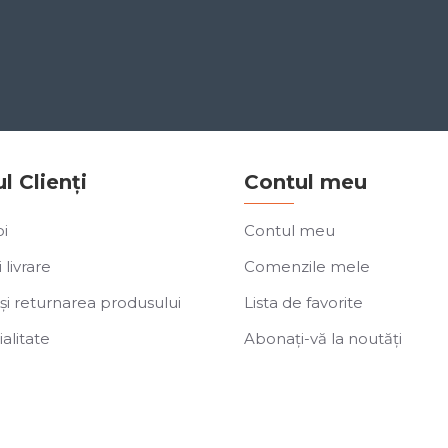
ul Clienți
Contul meu
i
Contul meu
 livrare
Comenzile mele
și returnarea produsului
Lista de favorite
alitate
Abonați-vă la noutăți