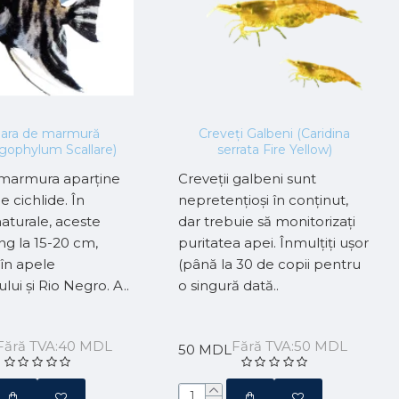
lara de marmură
Creveți Galbeni (Caridina
gophylum Scallare)
serrata Fire Yellow)
 marmura aparține
Creveții galbeni sunt
de cichlide. În
nepretențioși în conținut,
naturale, aceste
dar trebuie să monitorizați
ng la 15-20 cm,
puritatea apei. Înmulțiți ușor
 în apele
(până la 30 de copii pentru
ui și Rio Negro. A..
o singură dată..
Fără TVA:40 MDL
Fără TVA:50 MDL
50 MDL