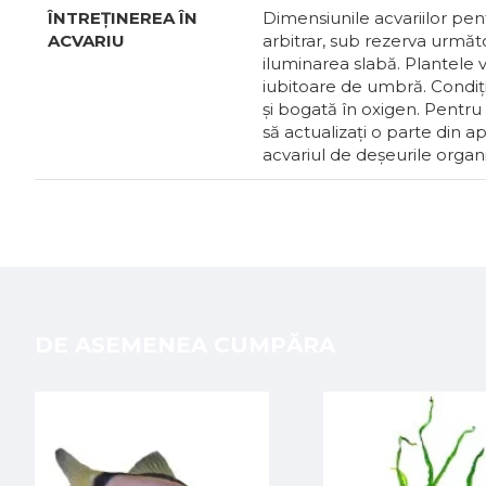
ÎNTREȚINEREA ÎN
Dimensiunile acvariilor pent
ACVARIU
arbitrar, sub rezerva următo
iluminarea slabă. Plantele v
iubitoare de umbră. Condiți
și bogată în oxigen. Pentru 
să actualizați o parte din 
acvariul de deșeurile organ
DE ASEMENEA CUMPĂRA