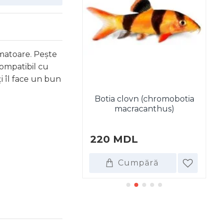
amatoare. Pește
compatibil cu
ți îl face un bun
Botia clovn (chromobotia
Bo
tia lohachata
macracanthus)
L
220 MDL
1
umpără
Cumpără
DE ASEMENEA CUMPĂRA