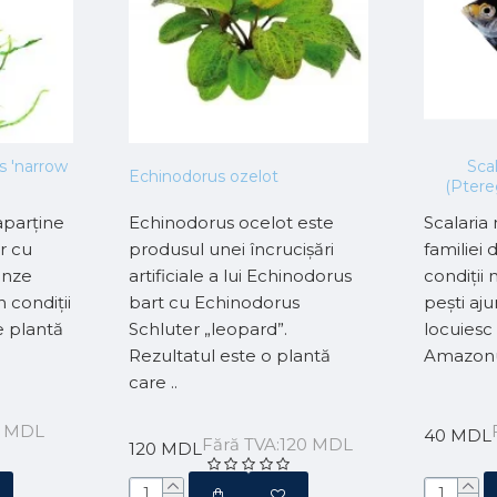
 'narrow
Sca
Echinodorus ozelot
(Ptere
aparține
Echinodorus ocelot este
Scalaria
r cu
produsul unei încrucișări
familiei 
unze
artificiale a lui Echinodorus
condiții 
n condiții
bart cu Echinodorus
pești aju
e plantă
Schluter „leopard”.
locuiesc
Rezultatul este o plantă
Amazonul
care ..
0 MDL
40 MDL
Fără TVA:120 MDL
120 MDL