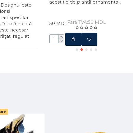
acest tip de plantă ornamental..
„leo
. Designul este
ră TVA:150 MDL
plan
or și
arii speciilor
Fără TVA:50 MDL
50 MDL
, în apă curată
120
 este necesar
rățați regulat
tare