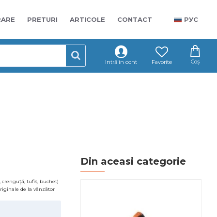
RARE
PRETURI
ARTICOLE
CONTACT
РУС
Coș
Intră în cont
Favorite
Din aceasi categorie
 crenguță, tufiș, buchet)
 originale de la vânzător