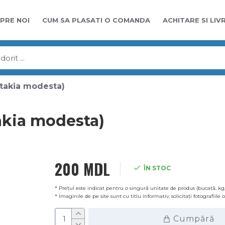
PRE NOI
CUM SA PLASATI O COMANDA
ACHITARE SI LIV
takia modesta)
akia modesta)
200 MDL
ÎN STOC
* Prețul este indicat pentru o singură unitate de produs (bucată, kg,
* Imaginile de pe site sunt cu titlu informativ, solicitați fotografiile
Cumpără