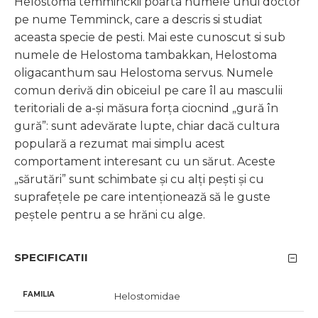
Helostoma temminckii poarta numele unui doctor
pe nume Temminck, care a descris si studiat
aceasta specie de pesti. Mai este cunoscut si sub
numele de Helostoma tambakkan, Helostoma
oligacanthum sau Helostoma servus. Numele
comun derivă din obiceiul pe care îl au masculii
teritoriali de a-și măsura forța ciocnind „gură în
gură”: sunt adevărate lupte, chiar dacă cultura
populară a rezumat mai simplu acest
comportament interesant cu un sărut. Aceste
„sărutări” sunt schimbate și cu alți pești și cu
suprafețele pe care intenționează să le guste
peștele pentru a se hrăni cu alge.
SPECIFICATII
FAMILIA
Helostomidae