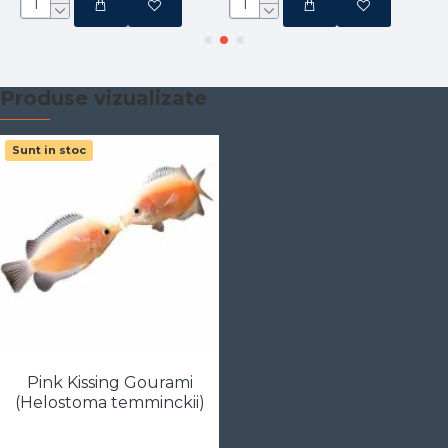
Produse vizualizate
Sunt in stoc
Pink Kissing Gourami
(Helostoma temminckii)