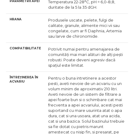
PARAMETRII APEI
Temperatura 22-28°C, pH = 6,0-8,8,
duritate de la 5 la 35 dGH.
HRANA
Produsele uscate, pelete, fulgi de
calitate, granule, alimente mici vii sau
congelate, cum ar fi Daphnia, Artemia
sau larve de chironomide.
COMPATIBILITATE
Potrivit numai pentru amenajarea de
comunități mai mari alături de alți pești
robusti. Poate deveni agresiv dacă
spațiul este limitat.
ÎNTREȚINEREA ÎN
Pentru o buna intretinere a acestor
ACVARIU
pesti, aveti nevoie de un acvariu cu un
volum minim de aproximativ 210 litri.
Aveti nevoie de un sistem de filtrare a
apei foarte bun si o schimbare cat mai
frecventa a apei acvariului, acesti pesti
suportand cu mare usurinta atat o apa
dura, cat si una usoara, atat una acida,
cat si una bazica. Solul bazinului trebuie
sa fie dotat cu pietris marunt
amestecat cu nisip fin, si presarat, pe