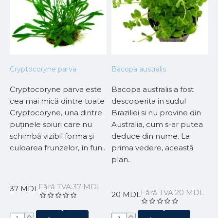
Cryptocoryne parva
Bacopa australis
A
Cryptocoryne parva este
Bacopa australis a fost
A
cea mai mică dintre toate
descoperita in sudul
m
Cryptocoryne, una dintre
Braziliei si nu provine din
A
puținele soiuri care nu
Australia, cum s-ar putea
r
schimbă vizibil forma și
deduce din nume. La
c
a
culoarea frunzelor, în fun..
prima vedere, această
c
plan..
r
s
Fără TVA:37 MDL
37 MDL
L
Fără TVA:20 MDL
20 MDL
7