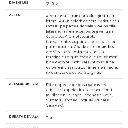
DIMENSIUNI
12-15 cm
ASPECT
Acesti pesti au un corp alungit si turtit
lateral. Au un colorit general rosiatic sau
rozaliu, pe partea dorsala si pe partile
laterale, in vreme ce, partea ventrala,
este alba. Are inotatoarele
transparente, cu partea de la baza lor
putin rosiatica. Coada este rotunda si
are si ea baza rosiatica. Capul se
termina cu o gura medie, cu buze mari,
bine definite. Ochii sai sunt mari si de
culoare inchisa, cu zona inelara imediat
invecinata de culoare argintie.
AREALUL DE TRAI
Este o specie de pesti care isi are
originile in apele dulci ale lacurilor si
raurilor din Tailanda, Indonezia: Java,
Sumatra, Borneo (inclusiv Brunei si
Sarawak).
DURATĂ DE VIAȚĂ
7 ani