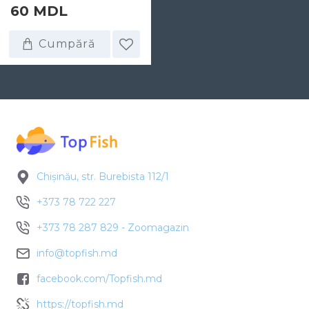
60 MDL
Cumpără
Chișinău, str. Burebista 112/1
+373 78 722 227
+373 78 287 829 - Zoomagazin
info@topfish.md
facebook.com/Topfish.md
https://topfish.md